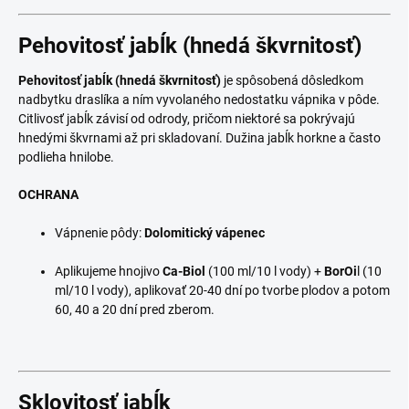
Pehovitosť jabĺk (hnedá škvrnitosť)
Pehovitosť jabĺk (hnedá škvrnitosť)
je spôsobená dôsledkom
nadbytku draslíka a ním vyvolaného nedostatku vápnika v pôde.
Citlivosť jabĺk závisí od odrody, pričom niektoré sa pokrývajú
hnedými škvrnami až pri skladovaní. Dužina jabĺk horkne a často
podlieha hnilobe.
OCHRANA
Vápnenie pôdy:
Dolomitický vápenec
Aplikujeme hnojivo
Ca-Biol
(100 ml/10 l vody) +
BorOi
l (10
ml/10 l vody), aplikovať 20-40 dní po tvorbe plodov a potom
60, 40 a 20 dní pred zberom.
Sklovitosť jabĺk