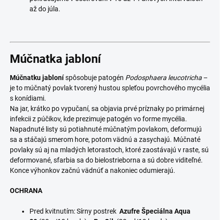
až do júla.
Múčnatka jabloní
Múčnatku jabloní
spôsobuje patogén
Podosphaera leucotricha
–
je to múčnatý povlak tvorený hustou spleťou povrchového mycélia
s konídiami.
Na jar, krátko po vypučaní, sa objavia prvé príznaky po primárnej
infekcii z púčikov, kde prezimuje patogén vo forme mycélia.
Napadnuté listy sú potiahnuté múčnatým povlakom, deformujú
sa a stáčajú smerom hore, potom vädnú a zasychajú. Múčnaté
povlaky sú aj na mladých letorastoch, ktoré zaostávajú v raste, sú
deformované, sfarbia sa do bielostrieborna a sú dobre viditeľné.
Konce výhonkov začnú vädnúť a nakoniec odumierajú.
OCHRANA
Pred kvitnutím: Sírny postrek
Azufre Špeciálna Aqua