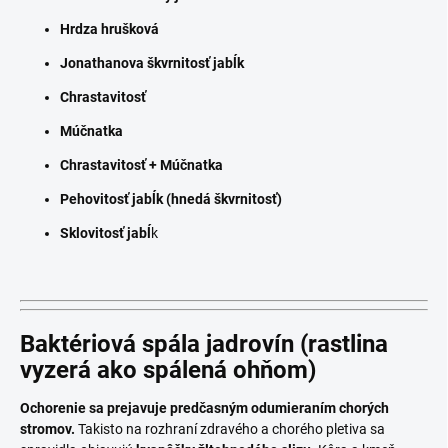
Hrdza hrušková
Jonathanova škvrnitosť jabĺk
Chrastavitosť
Múčnatka
Chrastavitosť + Múčnatka
Pehovitosť jabĺk (hnedá škvrnitosť)
Sklovitosť jabĺ
k
Baktériová spála jadrovín
(rastlina
vyzerá ako spálená ohňom)
Ochorenie sa prejavuje predčasným odumieraním chorých
stromov.
Takisto na rozhraní zdravého a chorého pletiva sa