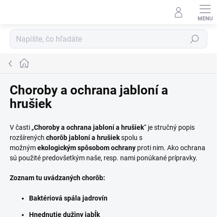
Prejsť
na
obsah
Hľadať
Domov
Choroby a ochrana jabloní a
hrušiek
V časti „
Choroby a ochrana jabloní a hrušiek
“ je stručný popis
rozšírených
chorôb jabloní a hrušiek
spolu s
možným
ekologickým spôsobom ochrany
proti nim. Ako ochrana
sú použité predovšetkým naše, resp. nami ponúkané prípravky.
Zoznam tu uvádzaných chorôb:
Baktériová spála jadrovín
Hnednutie dužiny jabĺk