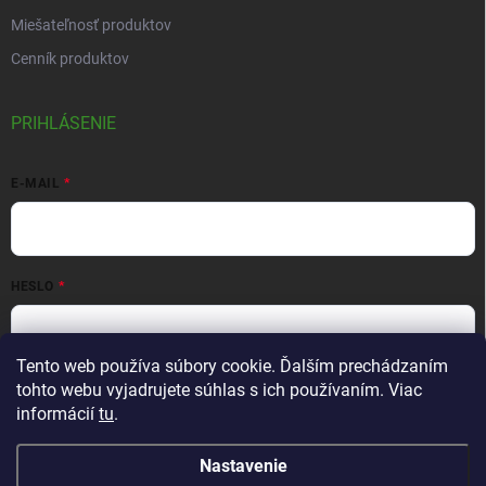
Miešateľnosť produktov
Cenník produktov
PRIHLÁSENIE
E-MAIL
HESLO
Tento web používa súbory cookie. Ďalším prechádzaním
Prihlásiť sa
tohto webu vyjadrujete súhlas s ich používaním. Viac
informácií
tu
.
Nová registrácia
Zabudnuté heslo
Nastavenie