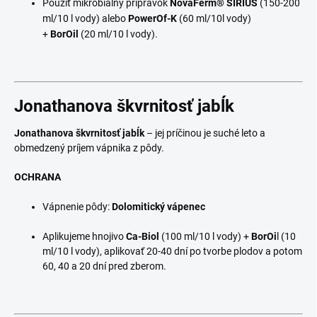
Použiť mikrobiálny prípravok
NovaFerm
®
SIRIUS
(150-200
ml/10 l vody) alebo
PowerOf-K
(60 ml/10l vody)
+
BorOil
(20 ml/10 l vody).
Jonathanova škvrnitosť jabĺk
Jonathanova škvrnitosť jabĺk
– jej príčinou je suché leto a
obmedzený príjem vápnika z pôdy.
OCHRANA
Vápnenie pôdy:
Dolomitický vápenec
Aplikujeme hnojivo
Ca-Biol
(100 ml/10 l vody) +
BorOi
l (10
ml/10 l vody), aplikovať 20-40 dní po tvorbe plodov a potom
60, 40 a 20 dní pred zberom.