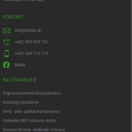
KONTAKT
info
@
bioka.sk
+421 905 939 732
+421 949 716 715
Bioka
NA STIAHNUTIE
Príprava koncentrácií postrekov
Katalógy produktov
Vinič - plán aplikácie prípravkov
Kalendár EKO ochrany viniča
Ovocné stromy - kalendár ochrany