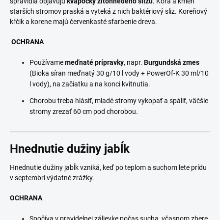
spravidla objavujú
kvapôčky žltohnedého slizu
. Kôra a kmeň
starších stromov praská a vyteká z nich baktériový sliz. Koreňový
kŕčik a korene majú červenkasté sfarbenie dreva.
OCHRANA
Používame
meďnaté prípravky
, napr.
Burgundská zmes
(Bioka síran meďnatý 30 g/10 l vody + PowerOf-K 30 ml/10
l vody), na začiatku a na konci kvitnutia.
Chorobu treba hlásiť, mladé stromy vykopať a spáliť, väčšie
stromy zrezať 60 cm pod chorobou.
Hnednutie dužiny jabĺk
Hnednutie dužiny jabĺk vzniká, keď po teplom a suchom lete prídu
v septembri výdatné zrážky.
OCHRANA
Spočíva v pravidelnej zálievke počas sucha, včasnom zbere