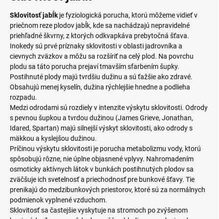
Sklovitosť jabĺk
je fyziologická porucha, ktorú môžeme vidieť v
priečnom reze plodov jabĺk, kde sa nachádzajú nepravidelné
priehľadné škvrny, z ktorých odkvapkáva prebytočná šťava.
Inokedy sú prvé príznaky sklovitosti v oblasti jadrovníka a
cievnych zväzkov a môžu sa rozšíriť na celý plod. Na povrchu
plodu sa táto porucha prejaví tmavším sfarbením šupky.
Postihnuté plody majú tvrdšiu dužinu a sú ťažšie ako zdravé.
Obsahujú menej kyselín, dužina rýchlejšie hnedne a podlieha
rozpadu.
Medzi odrodami sú rozdiely v intenzite výskytu sklovitosti. Odrody
s pevnou šupkou a tvrdou dužinou (James Grieve, Jonathan,
Idared, Spartan) majú silnejší výskyt sklovitosti, ako odrody s
mäkkou a kyslejšou dužinou.
Príčinou výskytu sklovitosti je porucha metabolizmu vody, ktorú
spôsobujú rôzne, nie úplne objasnené vplyvy. Nahromadením
osmoticky aktívnych látok v bunkách postihnutých plodov sa
zväčšuje ich svetelnosť a priechodnosť pre bunkové šťavy. Tie
prenikajú do medzibunkových priestorov, ktoré sú za normálnych
podmienok vyplnené vzduchom.
Sklovitosť sa častejšie vyskytuje na stromoch po zvýšenom