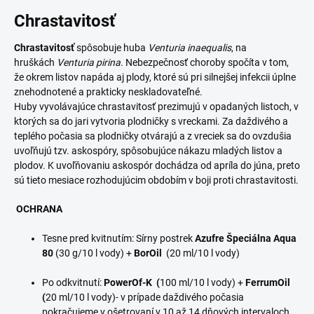
Chrastavitosť
Chrastavitosť
spôsobuje huba
Venturia inaequalis
, na
hruškách
Venturia pirina
. Nebezpečnosť choroby spočíta v tom,
že okrem listov napáda aj plody, ktoré sú pri silnejšej infekcii úplne
znehodnotené a prakticky neskladovateľné.
Huby vyvolávajúce chrastavitosť prezimujú v opadaných listoch, v
ktorých sa do jari vytvoria plodničky s vreckami. Za daždivého a
teplého počasia sa plodničky otvárajú a z vreciek sa do ovzdušia
uvoľňujú tzv. askospóry, spôsobujúce nákazu mladých listov a
plodov. K uvoľňovaniu askospór dochádza od apríla do júna, preto
sú tieto mesiace rozhodujúcim obdobím v boji proti chrastavitosti.
OCHRANA
Tesne pred kvitnutím: Sírny postrek
Azufre Špeciálna Aqua
80
(30 g/10 l vody) +
BorOil
(20 ml/10 l vody)
Po odkvitnutí:
PowerOf
-K (
100 ml/10 l vody) +
FerrumOil
(
20 ml/10 l vody)- v prípade daždivého počasia
pokračujeme v ošetrovaní v 10 až 14 dňových intervaloch