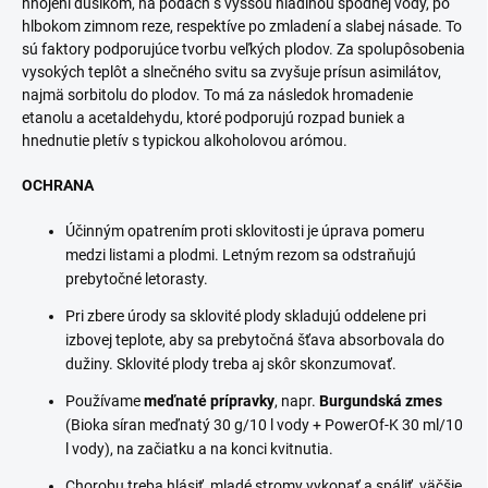
hnojení dusíkom, na pôdach s vyššou hladinou spodnej vody, po
hlbokom zimnom reze, respektíve po zmladení a slabej násade. To
sú faktory podporujúce tvorbu veľkých plodov. Za spolupôsobenia
vysokých teplôt a slnečného svitu sa zvyšuje prísun asimilátov,
najmä sorbitolu do plodov. To má za následok hromadenie
etanolu a acetaldehydu, ktoré podporujú rozpad buniek a
hnednutie pletív s typickou alkoholovou arómou.
OCHRANA
Účinným opatrením proti sklovitosti je úprava pomeru
medzi listami a plodmi. Letným rezom sa odstraňujú
prebytočné letorasty.
Pri zbere úrody sa sklovité plody skladujú oddelene pri
izbovej teplote, aby sa prebytočná šťava absorbovala do
dužiny. Sklovité plody treba aj skôr skonzumovať.
Používame
meďnaté prípravky
, napr.
Burgundská zmes
(Bioka síran meďnatý 30 g/10 l vody + PowerOf-K 30 ml/10
l vody), na začiatku a na konci kvitnutia.
Chorobu treba hlásiť, mladé stromy vykopať a spáliť, väčšie