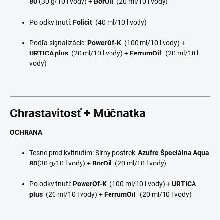
80
(30 g/10 l vody) +
BorOil
(20 ml/10 l vody)
Po odkvitnutí:
Folicit
(40 ml/10 l vody)
Podľa signalizácie:
PowerOf
-K
(100 ml/10 l vody) +
URTICA plus
(20 ml/10 l vody) +
FerrumOil
(20 ml/10 l
vody)
Chrastavitosť + Múčnatka
OCHRANA
Tesne pred kvitnutím: Sírny postrek
Azufre Špeciálna Aqua
80
(30 g/10 l vody) +
BorOil
(20 ml/10 l vody)
Po odkvitnutí:
PowerOf
-K
(100 ml/10 l vody) +
URTICA
plus
(20 ml/10 l vody) +
FerrumOil
(20 ml/10 l vody)