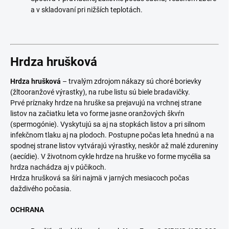
a v skladovaní pri nižších teplotách.
Hrdza hrušková
Hrdza hrušková
– trvalým zdrojom nákazy sú choré borievky
(žltooranžové výrastky), na rube listu sú biele bradavičky.
Prvé príznaky hrdze na hruške sa prejavujú na vrchnej strane
listov na začiatku leta vo forme jasne oranžových škvŕn
(spermogónie). Vyskytujú sa aj na stopkách listov a pri silnom
infekčnom tlaku aj na plodoch. Postupne počas leta hnednú a na
spodnej strane listov vytvárajú výrastky, neskôr až malé zdureniny
(aecídie). V životnom cykle hrdze na hruške vo forme mycélia sa
hrdza nachádza aj v púčikoch.
Hrdza hrušková sa šíri najmä v jarných mesiacoch počas
daždivého počasia.
OCHRANA