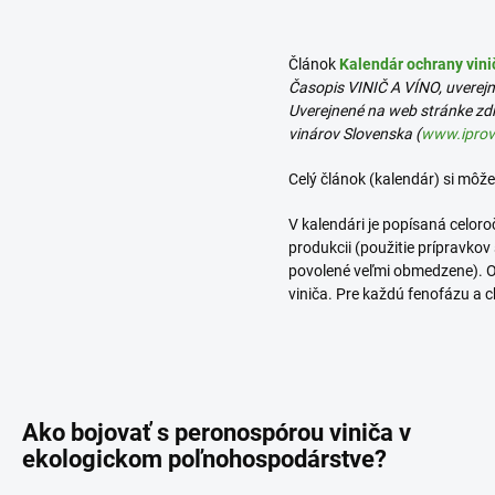
Článok
Kalendár ochrany vini
Časopis VINIČ A VÍNO, uverejn
Uverejnené na web stránke zd
vinárov Slovenska
(
www.iprov
Celý článok (kalendár) si môže
V kalendári je popísaná celor
produkcii (použitie prípravkov
povolené veľmi obmedzene). Oc
viniča. Pre každú fenofázu a 
Ako bojovať s peronospórou viniča v
ekologickom poľnohospodárstve?