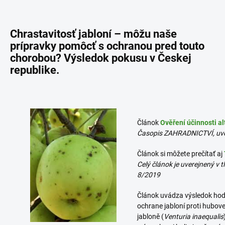
Chrastavitosť jabloní – môžu naše
prípravky pomôcť s ochranou pred touto
chorobou? Výsledok pokusu v Českej
republike.
Článok
Ověření účinnosti al
Časopis ZAHRADNICTVÍ, uve
Článok si môžete prečítať aj
Celý článok je uverejnený v
8/2019
Článok uvádza výsledok hodn
ochrane jabloní proti hubove
jabloně (
Venturia inaequalis