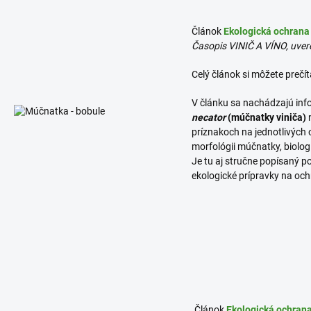
Článok
Ekologická ochrana 
Časopis VINIČ A VÍNO, uvere
Celý článok si môžete prečít
V článku sa nachádzajú inf
necator
(múčnatky viniča)
n
príznakoch na jednotlivých o
morfológii múčnatky, biolo
Je tu aj stručne popísaný p
ekologické prípravky na oc
Článok
Ekologická ochrana