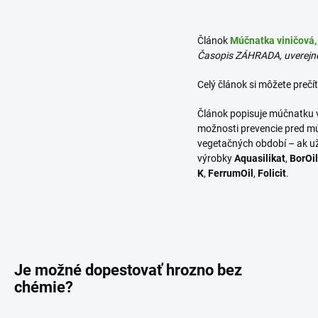
Článok
Múčnatka viničová,
Časopis ZÁHRADA, uverejn
Celý článok si môžete prečít
Článok popisuje múčnatku vin
možnosti prevencie pred mú
vegetačných období – ak u
výrobky
Aquasilikat
,
BorOil
K
,
FerrumOil
,
Folicit
.
Je možné dopestovať hrozno bez
chémie?