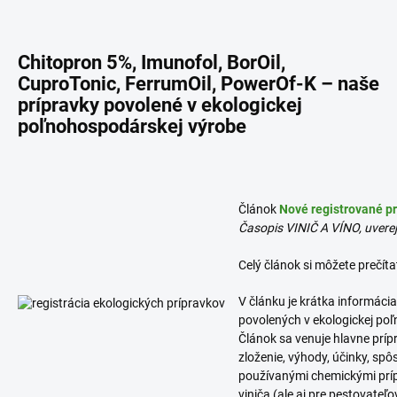
Chitopron 5%, Imunofol, BorOil,
CuproTonic, FerrumOil, PowerOf-K – naše
prípravky povolené v ekologickej
poľnohospodárskej výrobe
Článok
Nové registrované pr
Časopis VINIČ A VÍNO, uvere
Celý článok si môžete prečíta
V článku je krátka informáci
povolených v ekologickej po
Článok sa venuje hlavne príp
zloženie, výhody, účinky, spô
používanými chemickými príp
viniča (ale aj pre pestovateľo