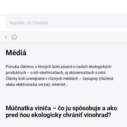
Prejsť
na
obsah
Domov
Médiá
Ponuka článkov, v ktorých bolo písané o našich ekologických
produktoch – o ich vlastnostiach, aj skúsenostiach s nimi.
Články boli uverejnené v rôznych médiách – časopisy (tlačená
alebo elektronická verzia), internet…
Múčnatka viniča – čo ju spôsobuje a ako
pred ňou ekologicky chrániť vinohrad?