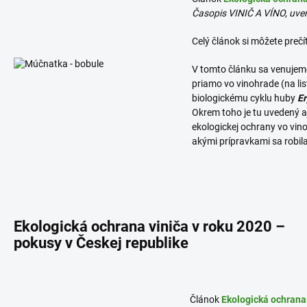
Časopis VINIČ A VÍNO, uver
Celý článok si môžete prečí
V tomto článku sa venujeme
priamo vo vinohrade (na lis
biologickému cyklu huby
Er
Okrem toho je tu uvedený a
ekologickej ochrany vo vino
akými prípravkami sa robila
Ekologická ochrana viniča v roku 2020 –
pokusy v Českej republike
Článok
Ekologická ochrana 