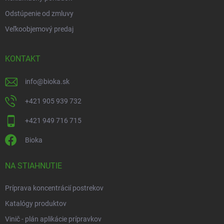
Odstúpenie od zmluvy
Veľkoobjemový predaj
KONTAKT
info
@
bioka.sk
+421 905 939 732
+421 949 716 715
Bioka
NA STIAHNUTIE
Príprava koncentrácií postrekov
Katalógy produktov
Vinič - plán aplikácie prípravkov