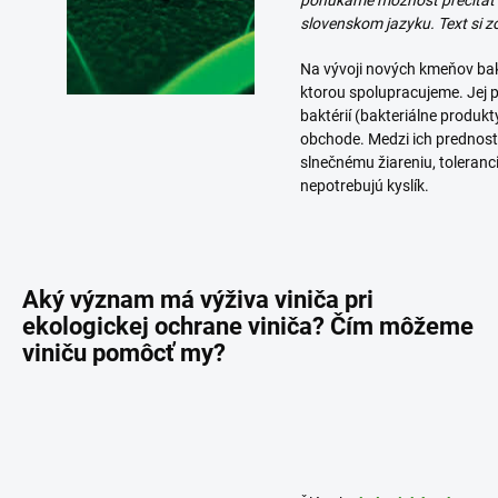
ponúkame možnosť prečítať s
slovenskom jazyku. Text si z
Na vývoji nových kmeňov bakt
ktorou spolupracujeme. Jej p
baktérií (bakteriálne produ
obchode. Medzi ich prednosti 
slnečnému žiareniu, toleranci
nepotrebujú kyslík.
Aký význam má výživa viniča pri
ekologickej ochrane viniča? Čím môžeme
viniču pomôcť my?