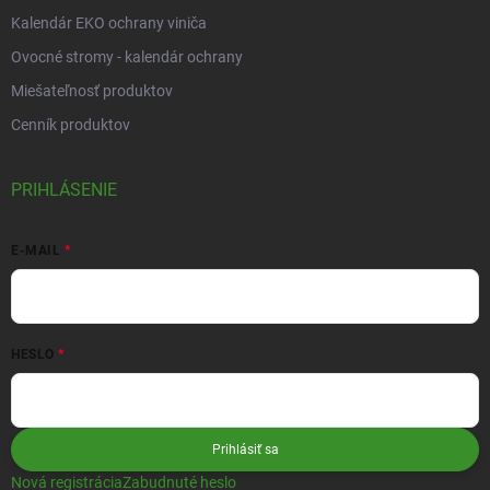
Kalendár EKO ochrany viniča
Ovocné stromy - kalendár ochrany
Miešateľnosť produktov
Cenník produktov
PRIHLÁSENIE
E-MAIL
HESLO
Prihlásiť sa
Nová registrácia
Zabudnuté heslo