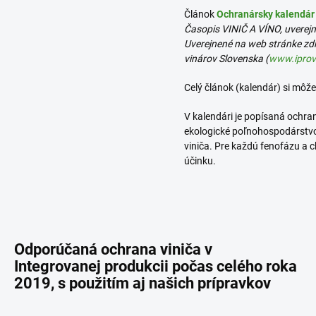
Článok
Ochranársky kalendár 
Časopis VINIČ A VÍNO, uverejn
Uverejnené na web stránke z
vinárov Slovenska
(
www.iprov
Celý článok (kalendár) si môže
V kalendári je popísaná ochran
ekologické poľnohospodárstvo.
viniča. Pre každú fenofázu a
účinku.
Odporúčaná ochrana viniča v
Integrovanej produkcii počas celého roka
2019, s použitím aj našich prípravkov