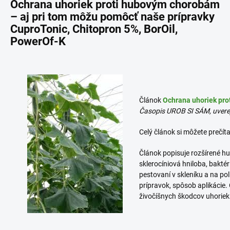
Ochrana uhoriek proti hubovým chorobám
– aj pri tom môžu pomôcť naše prípravky
CuproTonic, Chitopron 5%, BorOil,
PowerOf-K
Článok
Ochrana uhoriek pr
Časopis UROB SI SÁM, uvere
Celý článok si môžete prečíta
Článok popisuje rozšírené h
sklerocíniová hniloba, baktér
pestovaní v skleníku a na po
prípravok, spôsob aplikácie
živočíšnych škodcov uhoriek