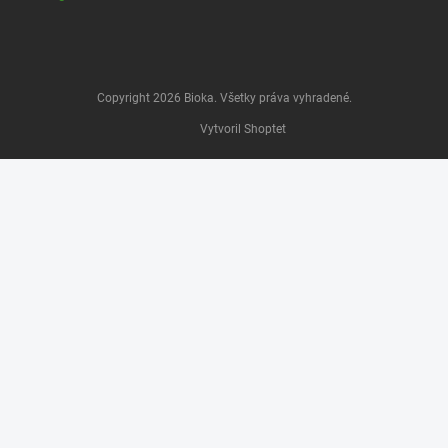
Copyright 2026
Bioka
. Všetky práva vyhradené.
Vytvoril Shoptet