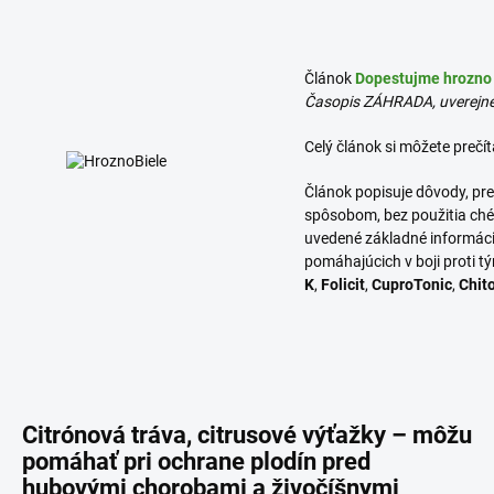
Článok
Dopestujme hrozno
Časopis ZÁHRADA, uverejn
Celý článok si môžete prečít
Článok popisuje dôvody, pre
spôsobom, bez použitia ché
uvedené základné informácie
pomáhajúcich v boji proti 
K
,
Folicit
,
CuproTonic
,
Chit
Citrónová tráva, citrusové výťažky – môžu
pomáhať pri ochrane plodín pred
hubovými chorobami a živočíšnymi