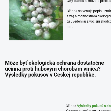
Celý článok si môžete prečíta
Článok sa venuje popisu zná
sivá) a možnostiam ekologick
tu uvedení aj živočíšni škodc
nim.
Môže byť ekologická ochrana dostatočne
účinná proti hubovým chorobám viniča?
Výsledky pokusov v Českej republike.
Článok
Výsledky pokusů s e