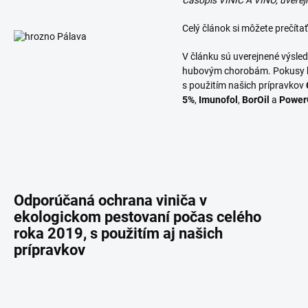
Časopis VINIČ A VÍNO, uverej
Celý článok si môžete prečítať
V článku sú uverejnené výsle
hubovým chorobám. Pokusy bol
s použitím našich prípravkov
5%
,
Imunofol
,
BorOil
a
Power
Odporúčaná ochrana viniča v
ekologickom pestovaní počas celého
roka 2019, s použitím aj našich
prípravkov