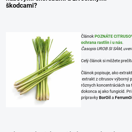
škodcami?
Článok
POZNÁTE CITRUSOVÝ
ochrana rastlín i u nás
.
Časopis UROB SI SÁM, uver
Celý článok si môžete prečít
Článok popisuje, ako extrak
extrakt z citrusov výborný
rôznych koncentráciách sa ti
dokonca aj ako fungicíd. Pr
prípravky
BorOil
a
FerrumOi