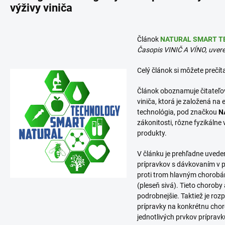
výživy viniča
Článok
NATURAL SMART TEC
Časopis VINIČ A VÍNO, uvere
Celý článok si môžete prečíta
Článok oboznamuje čitateľov
viniča, ktorá je založená na
technológia, pod značkou
N
zákonitosti, rôzne fyzikálne 
produkty.
V článku je prehľadne uveden
prípravkov s dávkovaním v p
proti trom hlavným chorobá
(pleseň sivá). Tieto choroby
podrobnejšie. Taktiež je ro
prípravky na konkrétnu choro
jednotlivých prvkov prípravk