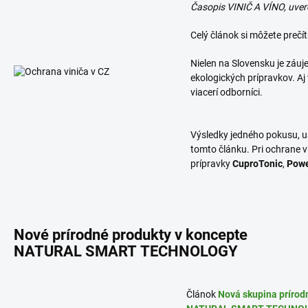
Časopis VINIČ A VÍNO, uver
Celý článok si môžete prečít
Nielen na Slovensku je záu
ekologických prípravkov. Aj 
viacerí odborníci.
Výsledky jedného pokusu, u
tomto článku. Pri ochrane v
prípravky
CuproTonic
,
Powe
Nové prírodné produkty v koncepte
NATURAL SMART TECHNOLOGY
Článok
Nová skupina prírod