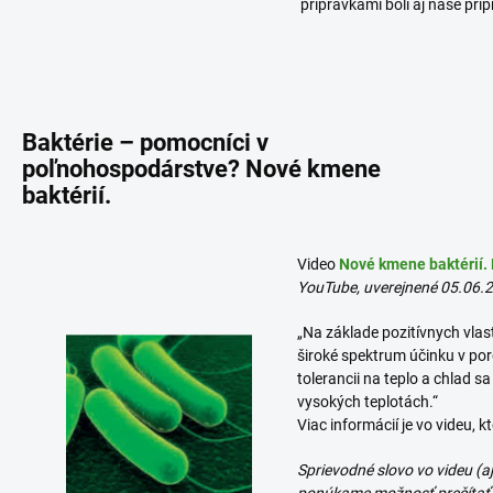
prípravkami boli aj naše prí
Baktérie – pomocníci v
poľnohospodárstve? Nové kmene
baktérií.
Video
Nové kmene baktérií. B
YouTube, uverejnené 05.06.20
„Na základe pozitívnych vlas
široké spektrum účinku v po
tolerancii na teplo a chlad sa
vysokých teplotách.“
Viac informácií je vo videu, k
Sprievodné slovo vo videu (a