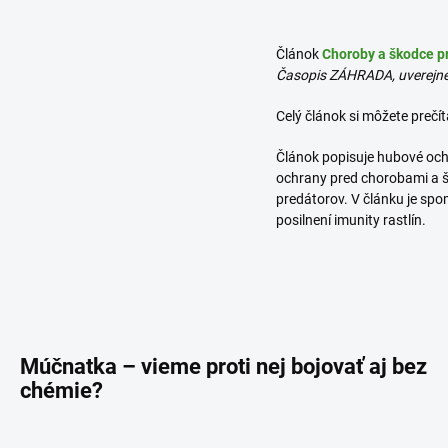
Článok
Choroby a škodce pr
Časopis ZÁHRADA, uverejn
Celý článok si môžete prečít
Článok popisuje hubové och
ochrany pred chorobami a š
predátorov. V článku je spo
posilnení imunity rastlín.
Múčnatka – vieme proti nej bojovať aj
bez
chémie?