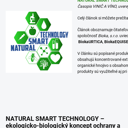
NATURAL SMART TECHNO
Časopis VINIČ A VÍNO, uvere
Celý článok si môžete prečíta
Článok oboznamuje čitateľo
spoločnosť
Bioka, s.r.o.
uvie
BiokaURTICA
,
BiokaEQUIS
V článku sú popísané produk
obsahujú koncentrované extra
organické hnojivo s obsahom
produkty sú využiteľné aj pr
NATURAL SMART TECHNOLOGY –
ekologicko-biologický koncept ochrany a