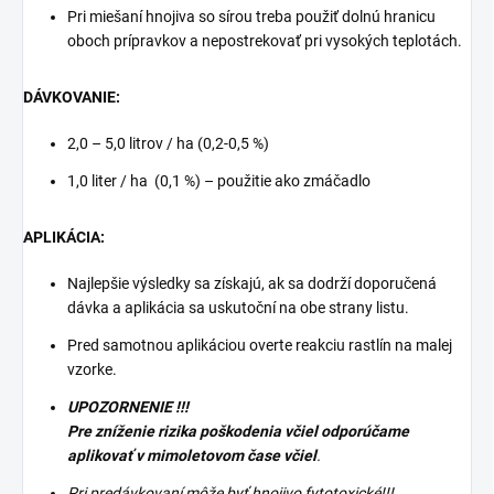
Pri miešaní hnojiva so sírou treba použiť dolnú hranicu
oboch prípravkov a nepostrekovať pri vysokých teplotách.
DÁVKOVANIE:
2,0 – 5,0 litrov / ha (0,2-0,5 %)
1,0 liter / ha (0,1 %) – použitie ako zmáčadlo
APLIKÁCIA:
Najlepšie výsledky sa získajú, ak sa dodrží doporučená
dávka a aplikácia sa uskutoční na obe strany listu.
Pred samotnou aplikáciou overte reakciu rastlín na malej
vzorke.
UPOZORNENIE !!!
Pre zníženie rizika poškodenia včiel odporúčame
aplikovať v mimoletovom čase včiel
.
Pri predávkovaní môže byť hnojivo fytotoxické!!!