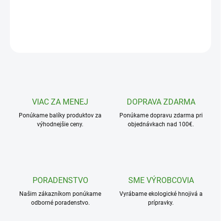
DETAILNÉ INFORMÁCIE
OPÝTAŤ SA
VIAC ZA MENEJ
DOPRAVA ZDARMA
Ponúkame balíky produktov za
Ponúkame dopravu zdarma pri
výhodnejšie ceny.
objednávkach nad 100€.
PORADENSTVO
SME VÝROBCOVIA
Našim zákazníkom ponúkame
Vyrábame ekologické hnojivá a
odborné poradenstvo.
prípravky.