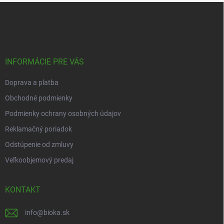
Z
á
p
ä
t
i
INFORMÁCIE PRE VÁS
e
Doprava a platba
Obchodné podmienky
Podmienky ochrany osobných údajov
Reklamačný poriadok
Odstúpenie od zmluvy
Veľkoobjemový predaj
KONTAKT
info
@
bioka.sk