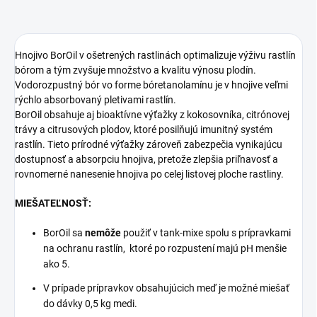
Hnojivo BorOil v ošetrených rastlinách optimalizuje výživu rastlín
bórom a tým zvyšuje množstvo a kvalitu výnosu plodín.
Vodorozpustný bór vo forme bóretanolamínu je v hnojive veľmi
rýchlo absorbovaný pletivami rastlín.
BorOil obsahuje aj bioaktívne výťažky z kokosovníka, citrónovej
trávy a citrusových plodov, ktoré posilňujú imunitný systém
rastlín. Tieto prírodné výťažky zároveň zabezpečia vynikajúcu
dostupnosť a absorpciu hnojiva, pretože zlepšia priľnavosť a
rovnomerné nanesenie hnojiva po celej listovej ploche rastliny.
MIEŠATEĽNOSŤ:
BorOil sa
nemôže
použiť v tank-mixe spolu s prípravkami
na ochranu rastlín, ktoré po rozpustení majú pH menšie
ako 5.
V prípade prípravkov obsahujúcich meď je možné miešať
do dávky 0,5 kg medi.