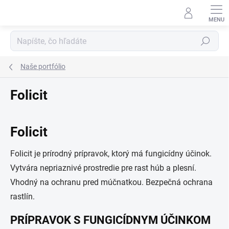
Prejsť
na
obsah
Hľadať
Naše portfólio
Folicit
Folicit
Folicit je prírodný prípravok, ktorý má fungicídny účinok.
Vytvára nepriaznivé prostredie pre rast húb a plesní.
Vhodný na ochranu pred múčnatkou. Bezpečná ochrana
rastlín.
PRÍPRAVOK S FUNGICÍDNYM ÚČINKOM