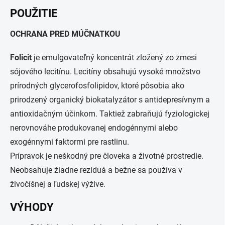
POUŽITIE
OCHRANA PRED MÚČNATKOU
Folicit
je emulgovateľný koncentrát zložený zo zmesi
sójového lecitínu. Lecitíny obsahujú vysoké množstvo
prírodných glycerofosfolipidov, ktoré pôsobia ako
prirodzený organický biokatalyzátor s antidepresívnym a
antioxidačným účinkom. Taktiež zabraňujú fyziologickej
nerovnováhe produkovanej endogénnymi alebo
exogénnymi faktormi pre rastlinu.
Prípravok je neškodný pre človeka a životné prostredie.
Neobsahuje žiadne rezíduá a bežne sa používa v
živočíšnej a ľudskej výžive.
VÝHODY