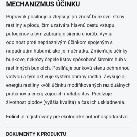
MECHANIZMUS ÚČINKU
Prípravok posilňuje a zlepšuje pružnosť bunkovej steny
rastliny a plodu, čím uzatvára hlavnú cestu vstupu
patogénov a tým zabraňuje šíreniu chorôb. Vyvíja
odolnosť proti nepriaznivým účinkom spojeným s
napadnutím hubami, ako je múčnatka. Zmierňuje účinky
bunkovej nekrózy čepele listov spôsobené šírením húb v
rastlinných bunkách. Posilňuje bunkovú stenu ochrannou
vrstvou a tým aktivuje systém obrany rastlín. Zvyšuje aj
energiu rastliny kvôli účinku modifikovaných reziduálnych
proteínov
a energizujúcich metabolitov. Predlžuje
životnosť plodov (vyššia kvalita) a čas ich uskladnenia.
Folicit
je registrovaný pre ekologické poľnohospodárstvo.
DOKUMENTY K PRODUKTU