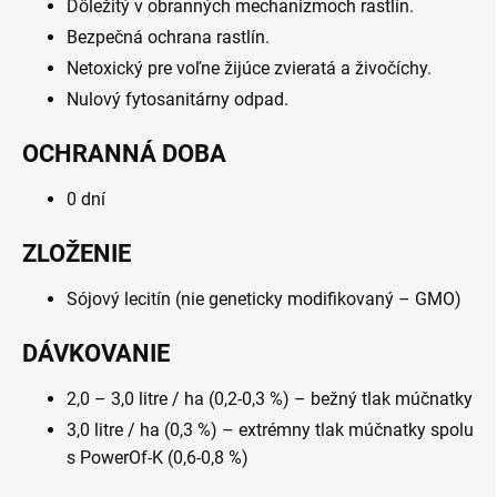
Dôležitý v obranných mechanizmoch rastlín.
Bezpečná ochrana rastlín.
Netoxický pre voľne žijúce zvieratá a živočíchy.
Nulový fytosanitárny odpad.
OCHRANNÁ DOBA
0 dní
ZLOŽENIE
Sójový lecitín (nie geneticky modifikovaný – GMO)
DÁVKOVANIE
2,0 – 3,0 litre / ha (0,2-0,3 %) – bežný tlak múčnatky
3,0 litre / ha (0,3 %) – extrémny tlak múčnatky spolu
s PowerOf-K (0,6-0,8 %)