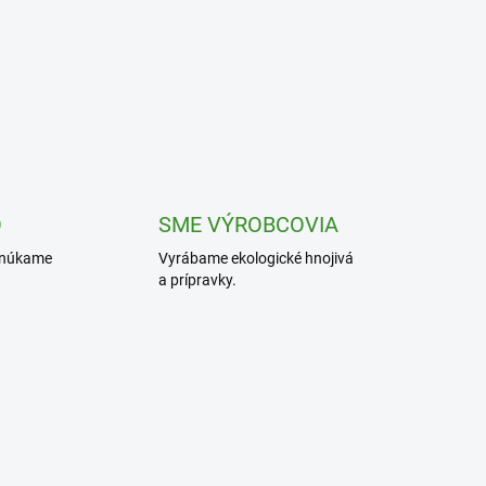
O
SME VÝROBCOVIA
onúkame
Vyrábame ekologické hnojivá
a prípravky.