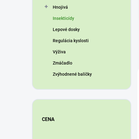
n
Hnojivá
e
l
Insekticídy
Lepové dosky
Regulácia kyslosti
Výživa
Zmáčadlo
Zvýhodnené balíčky
CENA