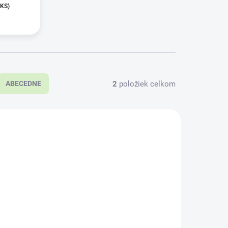
 KS)
2
položiek celkom
ABECEDNE
45
KLADOM