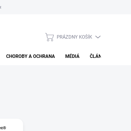
e od zmluvy
Veľkoobjemový predaj
PRÁZDNY KOŠÍK
NÁKUPNÝ
KOŠÍK
CHOROBY A OCHRANA
MÉDIÁ
ČLÁNKY
HOD
ec®