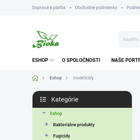
Prejsť
Doprava a platba
Obchodné podmienky
Podmie
na
obsah
ESHOP
O SPOLOČNOSTI
NAŠE PORT
Domov
Eshop
Insekticídy
B
Kategórie
o
Preskočiť
č
kategórie
n
Eshop
ý
Bakteriálne produkty
p
a
Fugicídy