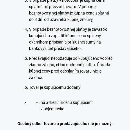
V prípade platby v hotovosti je kúpna cena
splatná pri prevzatí tovaru. V prípade
bezhotovostnej platby je kúpna cena splatná
do 3 dní od uzavretia kúpnej zmluvy.
V prípade bezhotovostnej platby je záväzok
kupujúceho zaplatiť kúpnu cenu splnený
okamihom pripísania príslušnej sumy na
bankový účet predávajúceho.
Predávajúci nepožaduje od kupujúceho vopred
žiadnu zálohu, či inú obdobnú platbu. Úhrada
kúpnej ceny pred odoslaním tovaru nie je
zálohou.
Tovar je kupujúcemu dodaný:
na adresu určenú kupujúcim
v objednávke.
Osobný odber tovaru u predávajúceho nie je možný
.