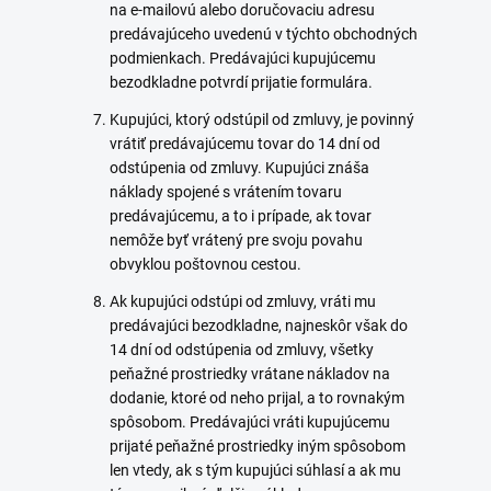
na e-mailovú alebo doručovaciu adresu
predávajúceho uvedenú v týchto obchodných
podmienkach. Predávajúci kupujúcemu
bezodkladne potvrdí prijatie formulára.
Kupujúci, ktorý odstúpil od zmluvy, je povinný
vrátiť predávajúcemu tovar do 14 dní od
odstúpenia od zmluvy. Kupujúci znáša
náklady spojené s vrátením tovaru
predávajúcemu, a to i prípade, ak tovar
nemôže byť vrátený pre svoju povahu
obvyklou poštovnou cestou.
Ak kupujúci odstúpi od zmluvy, vráti mu
predávajúci bezodkladne, najneskôr však do
14 dní od odstúpenia od zmluvy, všetky
peňažné prostriedky vrátane nákladov na
dodanie, ktoré od neho prijal, a to rovnakým
spôsobom. Predávajúci vráti kupujúcemu
prijaté peňažné prostriedky iným spôsobom
len vtedy, ak s tým kupujúci súhlasí a ak mu