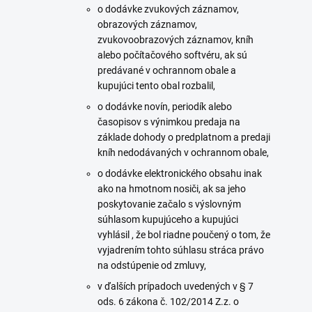
o dodávke zvukových záznamov,
obrazových záznamov,
zvukovoobrazových záznamov, kníh
alebo počítačového softvéru, ak sú
predávané v ochrannom obale a
kupujúci tento obal rozbalil,
o dodávke novín, periodík alebo
časopisov s výnimkou predaja na
základe dohody o predplatnom a predaji
kníh nedodávaných v ochrannom obale,
o dodávke elektronického obsahu inak
ako na hmotnom nosiči, ak sa jeho
poskytovanie začalo s výslovným
súhlasom kupujúceho a kupujúci
vyhlásil , že bol riadne poučený o tom, že
vyjadrením tohto súhlasu stráca právo
na odstúpenie od zmluvy,
v ďalších prípadoch uvedených v § 7
ods. 6 zákona č. 102/2014 Z.z. o