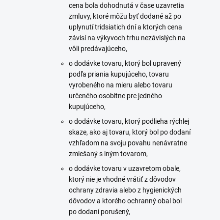
cena bola dohodnutá v čase uzavretia
zmluvy, ktoré môžu byť dodané až po
uplynutí tridsiatich dní a ktorých cena
závisí na výkyvoch trhu nezávislých na
vôli predávajúceho,
o dodávke tovaru, ktorý bol upravený
podľa priania kupujúceho, tovaru
vyrobeného na mieru alebo tovaru
určeného osobitne pre jedného
kupujúceho,
o dodávke tovaru, ktorý podlieha rýchlej
skaze, ako aj tovaru, ktorý bol po dodaní
vzhľadom na svoju povahu nenávratne
zmiešaný s iným tovarom,
o dodávke tovaru v uzavretom obale,
ktorý nie je vhodné vrátiť z dôvodov
ochrany zdravia alebo z hygienických
dôvodov a ktorého ochranný obal bol
po dodaní porušený,