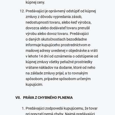
kúpnej ceny.
Predávajúci je oprávnený odstúpiť od kúpnej
zmluvy z dôvodu vypredania zásob,
nedostupnosti tovaru, alebo keď výrobca,
dovozca alebo dodávateľ tovaru prerušil
výrobu alebo dovoz tovaru. Predávajúci
o daných skutočnostiach bezodkladne
informuje kupujúceho prostredníctvom e-
mailovej adresy uvedenej v objednávke a vráti
v lehote 14 dní od oznámenia o odstúpenie od
kúpnej zmluvy všetky peňažné prostriedky
vrátane nákladov na dodanie, ktoré od neho
na základe zmluvy prijal, a to rovnakým
spôsobom, prípadne spôsobom určeným
kupujúcim.
VII. PRÁVA Z CHYBNÉHO PLNENIA
Predávajúci zodpovedá kupujúcemu, že tovar
pri prevzatí nemá chyby. Najmä predávajúci