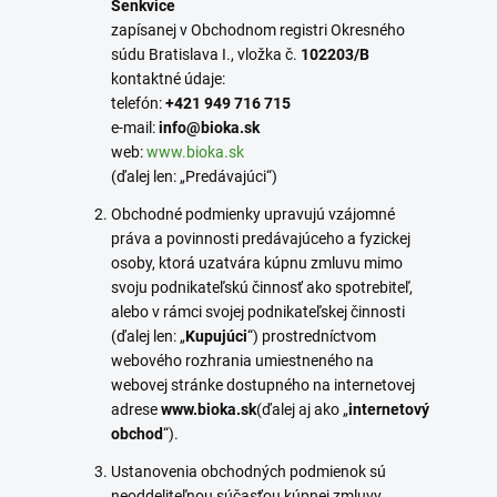
Šenkvice
zapísanej v Obchodnom registri Okresného
súdu Bratislava I., vložka č.
102203/B
kontaktné údaje:
telefón:
+421 949 716 715
e-mail:
info
@
bioka.sk
web:
www.bioka.sk
(ďalej len: „Predávajúci“)
Obchodné podmienky upravujú vzájomné
práva a povinnosti predávajúceho a fyzickej
osoby, ktorá uzatvára kúpnu zmluvu mimo
svoju podnikateľskú činnosť ako spotrebiteľ,
alebo v rámci svojej podnikateľskej činnosti
(ďalej len: „
Kupujúci
“) prostredníctvom
webového rozhrania umiestneného na
webovej stránke dostupného na internetovej
adrese
www.bioka.sk
(ďalej aj ako „
internetový
obchod
“).
Ustanovenia obchodných podmienok sú
neoddeliteľnou súčasťou kúpnej zmluvy.