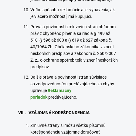
Voľbu spôsobu reklamácie a jej vybavenia, ak
je viacero možností, má kupujúci.
Práva a povinnosti zmluvných strán ohľadom
práv z chybného plnenia sa riadia § 499 až
510, § 596 až 600 a § 619 až 627 zákona č.
40/1964 Zb. Občianskeho zákonníka v znení
neskorších predpisov a zákonom č. 250/2007
Z. z., o ochrane spotrebiteľa v znení neskorších
predpisov.
Ďalšie práva a povinnosti strán súvisiace
so zodpovednosťou predávajúceho za chyby
upravuje
Reklamačný
poriadok
predávajúceho.
VIII. VZÁJOMNÁ KOREŠPONDENCIA
Zmluvné strany si môžu všetku písomnú
korešpondenciu vzájomne doručovať