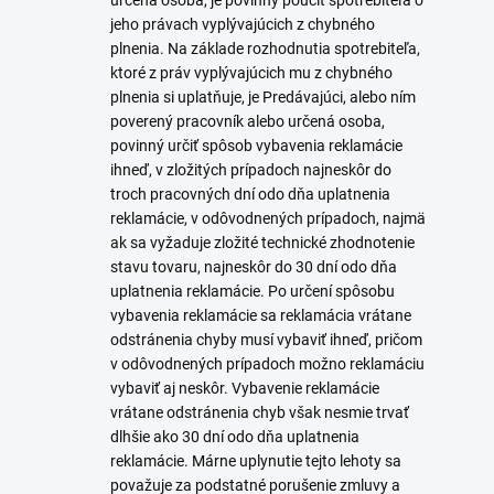
určená osoba, je povinný poučiť spotrebiteľa o
jeho právach vyplývajúcich z chybného
plnenia. Na základe rozhodnutia spotrebiteľa,
ktoré z práv vyplývajúcich mu z chybného
plnenia si uplatňuje, je Predávajúci, alebo ním
poverený pracovník alebo určená osoba,
povinný určiť spôsob vybavenia reklamácie
ihneď, v zložitých prípadoch najneskôr do
troch pracovných dní odo dňa uplatnenia
reklamácie, v odôvodnených prípadoch, najmä
ak sa vyžaduje zložité technické zhodnotenie
stavu tovaru, najneskôr do 30 dní odo dňa
uplatnenia reklamácie. Po určení spôsobu
vybavenia reklamácie sa reklamácia vrátane
odstránenia chyby musí vybaviť ihneď, pričom
v odôvodnených prípadoch možno reklamáciu
vybaviť aj neskôr. Vybavenie reklamácie
vrátane odstránenia chyb však nesmie trvať
dlhšie ako 30 dní odo dňa uplatnenia
reklamácie. Márne uplynutie tejto lehoty sa
považuje za podstatné porušenie zmluvy a