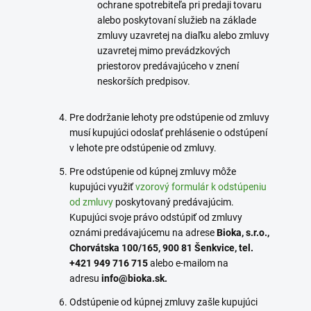
ochrane spotrebiteľa pri predaji tovaru
alebo poskytovaní služieb na základe
zmluvy uzavretej na diaľku alebo zmluvy
uzavretej mimo prevádzkových
priestorov predávajúceho v znení
neskorších predpisov.
Pre dodržanie lehoty pre odstúpenie od zmluvy
musí kupujúci odoslať prehlásenie o odstúpení
v lehote pre odstúpenie od zmluvy.
Pre odstúpenie od kúpnej zmluvy môže
kupujúci využiť
vzorový formulár k odstúpeniu
od zmluvy
poskytovaný predávajúcim.
Kupujúci svoje právo odstúpiť od zmluvy
oznámi predávajúcemu na adrese
Bioka, s.r.o.,
Chorvátska 100/165, 900 81 Šenkvice, tel.
+421 949 716 715
alebo e-mailom na
adresu
info@bioka.sk.
Odstúpenie od kúpnej zmluvy zašle kupujúci