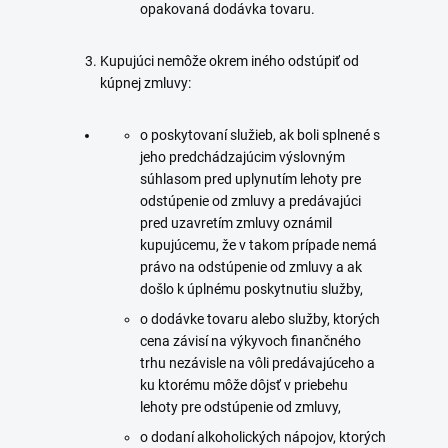
opakovaná dodávka tovaru.
Kupujúci nemôže okrem iného odstúpiť od
kúpnej zmluvy:
o poskytovaní služieb, ak boli splnené s
jeho predchádzajúcim výslovným
súhlasom pred uplynutím lehoty pre
odstúpenie od zmluvy a predávajúci
pred uzavretím zmluvy oznámil
kupujúcemu, že v takom prípade nemá
právo na odstúpenie od zmluvy a ak
došlo k úplnému poskytnutiu služby,
o dodávke tovaru alebo služby, ktorých
cena závisí na výkyvoch finančného
trhu nezávisle na vôli predávajúceho a
ku ktorému môže dôjsť v priebehu
lehoty pre odstúpenie od zmluvy,
o dodaní alkoholických nápojov, ktorých