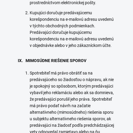
prostredníctvom elektronickej pošty.
Kupujúci doručuje predávajúcemu
korešpondenciu na e-mailovú adresu uvedenú
v týchto obchodných podmienkach.
Predávajúci doručuje kupujúcemu
korešpondenciu na e-mailovú adresu uvedenú
v objednávke alebo v jeho zákazníckom účte.
IX. MIMOSÚDNE RIEŠENIE SPOROV
Spotrebiteľ má právo obrátiť sa na
predávajúceho so žiadosťou o nápravu, ak nie
je spokojný so spôsobom, ktorým predávajúci
vybavil jeho reklamáciu alebo ak sa domnieva,
že predávajúci porušil jeho práva. Spotrebiteľ
má právo podať návrh na začatie
alternatívneho (mimosúdneho) riešenia sporu
u subjektu alternatívneho riešenia sporov, ak
predávajúci na žiadosť podľa predchádzajúcej
vety odpovedal zamietavo alebo na ňu