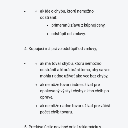
ak ide o chybu, ktorú nemožno
odstrániť:
primeranú zľavu z kúpnej ceny,
odstúpiť od zmluvy.
Kupujúci má právo odstúpiť od zmluvy,
ak má tovar chybu, ktorú nemožno
odstrániť a ktorá bráni tomu, aby sa vec
mohla riadne užívať ako vec bez chyby,
ak nemôže tovar riadne užívať pre
opakovaný výskyt chyby alebo chýb po
oprave,
ak nemôže riadne tovar užívať pre väčší
počet chýb tovaru.
Predávajúci je povinný prijať reklamáciu v