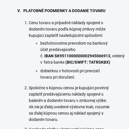
V. PLATOBNÉ PODMIENKY A DODANIE TOVARU
Cenu tovaru a prípadné náklady spojené s
dodaním tovaru podľa kúpnej zmluvy môže
kupujúci zaplatiť nasledujúcimi spôsobmi:
bezhotovostne prevodom na bankový
účet predávajúceho
č.
IBAN
SK9511000000002945066913
,
vedený
v Tatra banke
(BIC/SWIFT: TATRSKBX)
dobierkou v hotovosti pri prevzatí
tovaru pri doručení.
Spoločne s kúpnou cenou je kupujúci povinný
zaplatiť predávajúcemu náklady spojené s
balením a dodaním tovaru v zmluvnej výške.
Ak nie je ďalej uvedené výslovne inak, rozumie
sa ďalej kúpnou cenou aj náklad spojený s
dodaním tovaru.