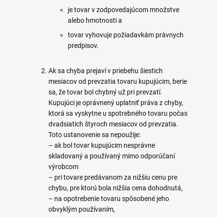
je tovar v zodpovedajúcom množstve
alebo hmotnosti a
tovar vyhovuje požiadavkám právnych
predpisov.
Ak sa chyba prejaví v priebehu šiestich
mesiacov od prevzatia tovaru kupujúcim, berie
sa, že tovar bol chybný už pri prevzatí.
Kupujúci je oprávnený uplatniť práva z chyby,
ktorá sa vyskytne u spotrebného tovaru počas
dvadsiatich štyroch mesiacov od prevzatia.
Toto ustanovenie sa nepoužije:
– ak bol tovar kupujúcim nesprávne
skladovaný a používaný mimo odporúčaní
výrobcom
– pri tovare predávanom za nižšiu cenu pre
chybu, pre ktorú bola nižšia cena dohodnutá,
– na opotrebenie tovaru spôsobené jeho
obvyklým používaním,