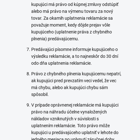
kupujúci má právo od kúpnej zmluvy odstúpiť
alebo má právo na výmenu tovaru za nový
tovar. Za okamih uplatnenia reklamácie sa
považuje moment, kedy dôjde prejav vôle
kupujúceho (uplatnenie práva z chybného
plnenia) predávajúcemu.
Predávajúci písomne informuje kupujúceho o
výsledku reklamácie, a to najneskôr do 30 dní
odo dňa uplatnenia reklamácie.
Právo z chybného plnenia kupujúcemu nepatrí,
ak kupujúci pred prevzatím veci vedel, že vec
má chybu, alebo ak kupujúci chybu sám
spôsobil.
V prípade oprávnenej reklamácie má kupujúci
právo na náhradu účelne vynaložených
nákladov vzniknutých v súvislosti s
uplatnením reklamácie. Toto právo môže
kupujúci u predávajúceho uplatniť v lehote do
jedného mesiaca po uplynutí záručnej doby.