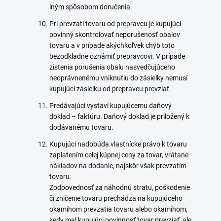
iným spôsobom doručenia.
Pri prevzatí tovaru od prepravcu je kupujúci
povinný skontrolovať neporušenosť obalov
tovaru a v prípade akýchkoľvek chýb toto
bezodkladne oznámiť prepravcovi. V prípade
zistenia porušenia obalu nasvedčujúceho
neoprávnenému vniknutiu do zásielky nemusí
kupujúci zásielku od prepravcu prevziať.
Predávajúci vystaví kupujúcemu daňový
doklad – faktúru. Daňový doklad je priložený k
dodávanému tovaru.
Kupujúci nadobúda vlastnícke právo k tovaru
zaplatením celej kúpnej ceny za tovar, vrátane
nákladov na dodanie, najskôr však prevzatím
tovaru.
Zodpovednosť za náhodnú stratu, poškodenie
či zničenie tovaru prechádza na kupujúceho
okamihom prevzatia tovaru alebo okamihom,
kedy mal kupujúci povinnosť tovar prevziať, ale