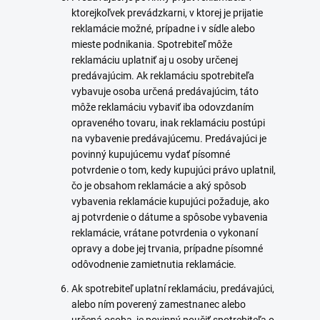
ktorejkoľvek prevádzkarni, v ktorej je prijatie
reklamácie možné, prípadne i v sídle alebo
mieste podnikania. Spotrebiteľ môže
reklamáciu uplatniť aj u osoby určenej
predávajúcim. Ak reklamáciu spotrebiteľa
vybavuje osoba určená predávajúcim, táto
môže reklamáciu vybaviť iba odovzdaním
opraveného tovaru, inak reklamáciu postúpi
na vybavenie predávajúcemu. Predávajúci je
povinný kupujúcemu vydať písomné
potvrdenie o tom, kedy kupujúci právo uplatnil,
čo je obsahom reklamácie a aký spôsob
vybavenia reklamácie kupujúci požaduje, ako
aj potvrdenie o dátume a spôsobe vybavenia
reklamácie, vrátane potvrdenia o vykonaní
opravy a dobe jej trvania, prípadne písomné
odôvodnenie zamietnutia reklamácie.
Ak spotrebiteľ uplatní reklamáciu, predávajúci,
alebo ním poverený zamestnanec alebo