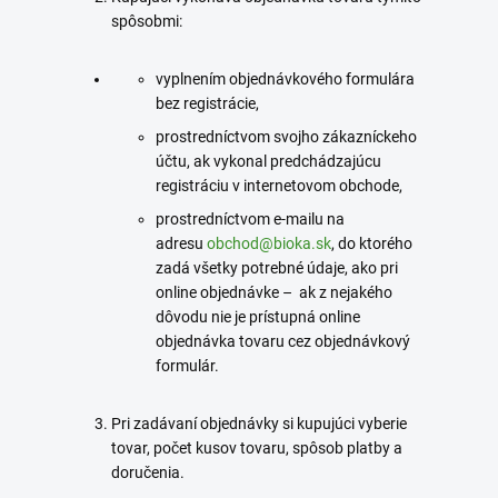
spôsobmi:
vyplnením objednávkového formulára
bez registrácie,
prostredníctvom svojho zákazníckeho
účtu, ak vykonal predchádzajúcu
registráciu v internetovom obchode,
prostredníctvom e-mailu na
adresu
obchod@bioka.sk
, do ktorého
zadá všetky potrebné údaje, ako pri
online objednávke – ak z nejakého
dôvodu nie je prístupná online
objednávka tovaru cez objednávkový
formulár.
Pri zadávaní objednávky si kupujúci vyberie
tovar, počet kusov tovaru, spôsob platby a
doručenia.