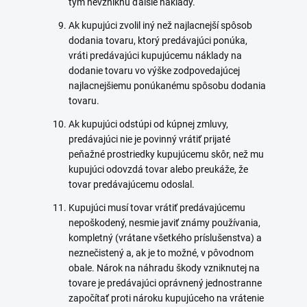
tým nevzniknú ďalšie náklady.
Ak kupujúci zvolil iný než najlacnejší spôsob
dodania tovaru, ktorý predávajúci ponúka,
vráti predávajúci kupujúcemu náklady na
dodanie tovaru vo výške zodpovedajúcej
najlacnejšiemu ponúkanému spôsobu dodania
tovaru.
Ak kupujúci odstúpi od kúpnej zmluvy,
predávajúci nie je povinný vrátiť prijaté
peňažné prostriedky kupujúcemu skôr, než mu
kupujúci odovzdá tovar alebo preukáže, že
tovar predávajúcemu odoslal.
Kupujúci musí tovar vrátiť predávajúcemu
nepoškodený, nesmie javiť známy používania,
kompletný (vrátane všetkého príslušenstva) a
neznečistený a, ak je to možné, v pôvodnom
obale. Nárok na náhradu škody vzniknutej na
tovare je predávajúci oprávnený jednostranne
započítať proti nároku kupujúceho na vrátenie