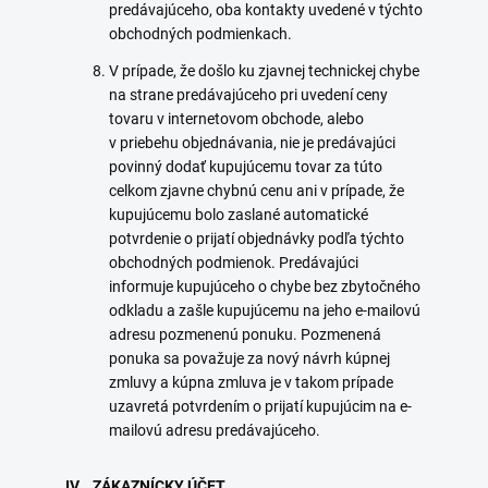
predávajúceho, oba kontakty uvedené v týchto
obchodných podmienkach.
V prípade, že došlo ku zjavnej technickej chybe
na strane predávajúceho pri uvedení ceny
tovaru v internetovom obchode, alebo
v priebehu objednávania, nie je predávajúci
povinný dodať kupujúcemu tovar za túto
celkom zjavne chybnú cenu ani v prípade, že
kupujúcemu bolo zaslané automatické
potvrdenie o prijatí objednávky podľa týchto
obchodných podmienok. Predávajúci
informuje kupujúceho o chybe bez zbytočného
odkladu a zašle kupujúcemu na jeho e-mailovú
adresu pozmenenú ponuku. Pozmenená
ponuka sa považuje za nový návrh kúpnej
zmluvy a kúpna zmluva je v takom prípade
uzavretá potvrdením o prijatí kupujúcim na e-
mailovú adresu predávajúceho.
IV. ZÁKAZNÍCKY ÚČET