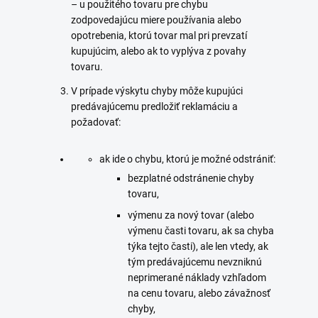
– u použitého tovaru pre chybu
zodpovedajúcu miere používania alebo
opotrebenia, ktorú tovar mal pri prevzatí
kupujúcim, alebo ak to vyplýva z povahy
tovaru.
V prípade výskytu chyby môže kupujúci
predávajúcemu predložiť reklamáciu a
požadovať:
ak ide o chybu, ktorú je možné odstrániť:
bezplatné odstránenie chyby
tovaru,
výmenu za nový tovar (alebo
výmenu časti tovaru, ak sa chyba
týka tejto časti), ale len vtedy, ak
tým predávajúcemu nevzniknú
neprimerané náklady vzhľadom
na cenu tovaru, alebo závažnosť
chyby,