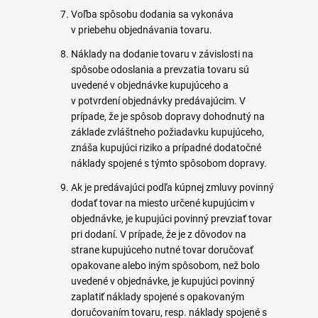
Voľba spôsobu dodania sa vykonáva
v priebehu objednávania tovaru.
Náklady na dodanie tovaru v závislosti na
spôsobe odoslania a prevzatia tovaru sú
uvedené v objednávke kupujúceho a
v potvrdení objednávky predávajúcim. V
prípade, že je spôsob dopravy dohodnutý na
základe zvláštneho požiadavku kupujúceho,
znáša kupujúci riziko a prípadné dodatočné
náklady spojené s týmto spôsobom dopravy.
Ak je predávajúci podľa kúpnej zmluvy povinný
dodať tovar na miesto určené kupujúcim v
objednávke, je kupujúci povinný prevziať tovar
pri dodaní. V prípade, že je z dôvodov na
strane kupujúceho nutné tovar doručovať
opakovane alebo iným spôsobom, než bolo
uvedené v objednávke, je kupujúci povinný
zaplatiť náklady spojené s opakovaným
doručovaním tovaru, resp. náklady spojené s