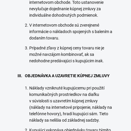
internetovom obchode. Toto ustanovenie
nevylučuje dojednanie kúpnej zmluvy za
individuálne dohodnutých podmienok.
V internetovom obchode sú zverejnené
informácie o nákladoch spojených s balením a
dodaním tovaru.
Prípadné zľavy z kúpnej ceny tovaru nie je
možné navzájom kombinovať, ak sa
nedohodne predávajúci s kupujúcim inak.
III. OBJEDNÁVKA A UZAVRETIE KÚPNEJ ZMLUVY
Náklady vzniknuté kupujúcemu pri použití
komunikačných prostriedkov na diaľku
v súvislosti s uzavretím kúpnej zmluvy
(náklady na internetové pripojenie, náklady na
telefónne hovory), hradí kupujúci sám. Tieto
náklady sa nelíšia od základnej sadzby.
Kupujúci vykonáva objednávku tovaru týmito