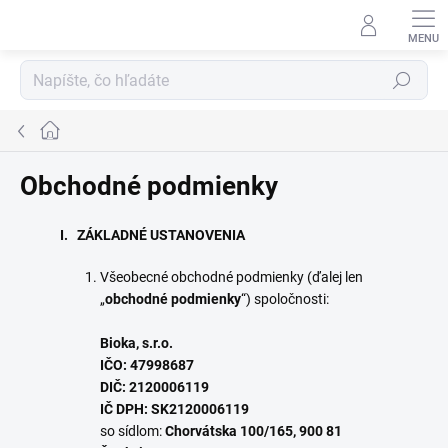
Prejsť
na
obsah
Hľadať
Domov
Obchodné podmienky
I. ZÁKLADNÉ USTANOVENIA
Všeobecné obchodné podmienky (ďalej len
„
obchodné podmienky
“) spoločnosti:
Bioka, s.r.o.
IČO:
47998687
DIČ: 2120006119
IČ DPH:
SK2120006119
so sídlom:
Chorvátska 100/165, 900 81