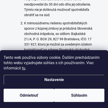
neodpovedal do 30 dní odo dňa jej odoslania.
Týmto nie je dotknutá možnosť spotrebiteľa
obrátiť sa na súd.
K mimosúdnemu riešeniu spotrebiteľských
sporov z kúpnej zmluvy je príslušná Slovenská
obchodná inšpekcia, so sídlom: Bajkalská
21/A, P. O. BOX 29, 827 99 Bratislava, IČO: 17
331 927, ktorú je možné za uvedeným účelom
kontaktovať na adrese Slovenská obchodná
inšpekcia, Ústredný inšpektorát, Odbor
Tento web používa súbory cookie. Ďalším prechádzaním
medzinárodných vzťahov a alternatívneho
tohto webu vyjadrujete súhlas s ich používaním. Viac
riešenia sporov, Bajkalská 21/A, P. O. BOX 29,
informácií
tu
.
827 99 Bratislava 27, alebo elektronicky na
ars@soi.sk alebo
adr.@soi.sk
. Internetová
Nastavenie
dresa:
https://www.soi.sk/
. Platformu pre
riešenie sporov on-line nachádzajúcu sa na
internetovej
Odmietnuť
Súhlasím
adrese
http://ec.europa.eu/consumers/odr
je možné
využiť pri riešení sporov medzi predávajúcim a