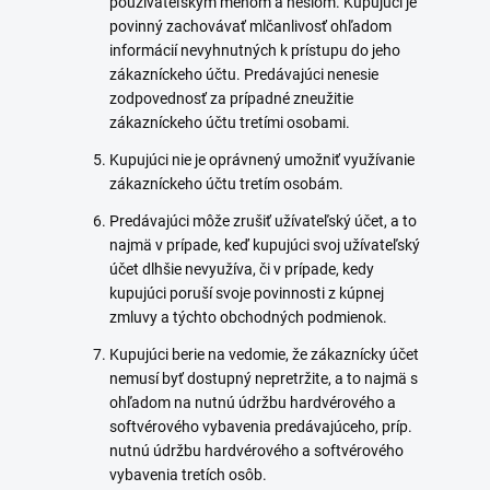
používateľským menom a heslom. Kupujúci je
povinný zachovávať mlčanlivosť ohľadom
informácií nevyhnutných k prístupu do jeho
zákazníckeho účtu. Predávajúci nenesie
zodpovednosť za prípadné zneužitie
zákazníckeho účtu tretími osobami.
Kupujúci nie je oprávnený umožniť využívanie
zákazníckeho účtu tretím osobám.
Predávajúci môže zrušiť užívateľský účet, a to
najmä v prípade, keď kupujúci svoj užívateľský
účet dlhšie nevyužíva, či v prípade, kedy
kupujúci poruší svoje povinnosti z kúpnej
zmluvy a týchto obchodných podmienok.
Kupujúci berie na vedomie, že zákaznícky účet
nemusí byť dostupný nepretržite, a to najmä s
ohľadom na nutnú údržbu hardvérového a
softvérového vybavenia predávajúceho, príp.
nutnú údržbu hardvérového a softvérového
vybavenia tretích osôb.