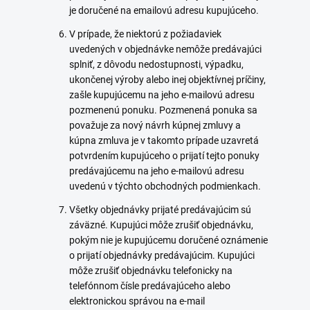
je doručené na emailovú adresu kupujúceho.
V prípade, že niektorú z požiadaviek
uvedených v objednávke nemôže predávajúci
splniť, z dôvodu nedostupnosti, výpadku,
ukončenej výroby alebo inej objektívnej príčiny,
zašle kupujúcemu na jeho e-mailovú adresu
pozmenenú ponuku. Pozmenená ponuka sa
považuje za nový návrh kúpnej zmluvy a
kúpna zmluva je v takomto prípade uzavretá
potvrdením kupujúceho o prijatí tejto ponuky
predávajúcemu na jeho e-mailovú adresu
uvedenú v týchto obchodných podmienkach.
Všetky objednávky prijaté predávajúcim sú
záväzné. Kupujúci môže zrušiť objednávku,
pokým nie je kupujúcemu doručené oznámenie
o prijatí objednávky predávajúcim. Kupujúci
môže zrušiť objednávku telefonicky na
telefónnom čísle predávajúceho alebo
elektronickou správou na e-mail