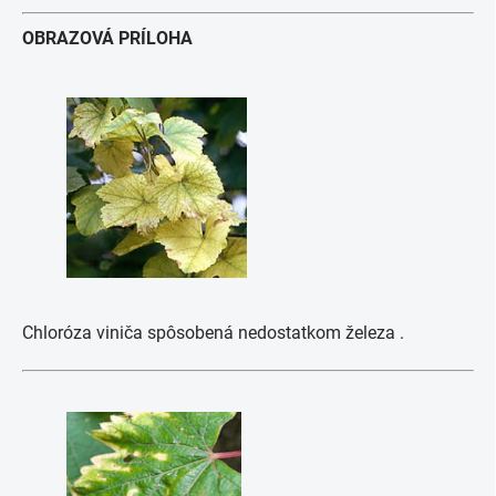
OBRAZOVÁ PRÍLOHA
Chloróza viniča spôsobená nedostatkom železa .