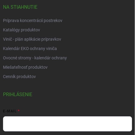
NA STIAHNUTIE
Príprava koncentrácií postrekov
Katalógy produktov
Vinič - plán aplikácie prípravkov
Kalendár EKO ochrany viniča
Ovocné stromy - kalendár ochrany
Miešateľnosť produktov
Cenník produktov
PRIHLÁSENIE
E-MAIL