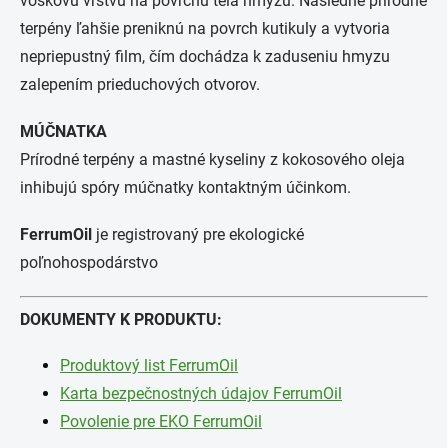
voskovú vrstvu na povrchu tela hmyzu. Následne prírodné
terpény ľahšie preniknú na povrch kutikuly a vytvoria
nepriepustný film, čím dochádza k zaduseniu hmyzu
zalepením prieduchových otvorov.
MÚČNATKA
Prírodné terpény a mastné kyseliny z kokosového oleja
inhibujú spóry múčnatky kontaktným účinkom.
FerrumOil
je registrovaný pre ekologické
poľnohospodárstvo
DOKUMENTY K PRODUKTU:
Produktový list FerrumOil
Karta bezpečnostných údajov FerrumOil
Povolenie pre EKO FerrumOil