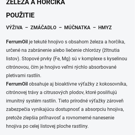
ŽELEZA A HORČÍKA
POUŽITIE
VÝŽIVA – ZMÁČADLO – MÚČNATKA – HMYZ
FerrumOil
je tekuté hnojivo s obsahom železa a horčíka,
určené na zabránenie alebo liečenie chlorózy (žltnutia
listov). Stopové prvky (Fe, Mg) sú v komplexe s kyselinou
citrónovou, čím je hnojivo veľmi rýchlo absorbované
pletivami rastlín.
FerrumOil
obsahuje aj bioaktívne výťažky z kokosovníka,
citrónovej trávy a citrusových plodov, ktoré posilňujú
imunitný systém rastlín. Tieto prírodné výťažky zároveň
zabezpečia vynikajúcu dostupnosť a absorpciu hnojiva,
pretože zlepšia priľnavosť a rovnomerné nanesenie
hnojiva po celej listovej ploche rastliny.