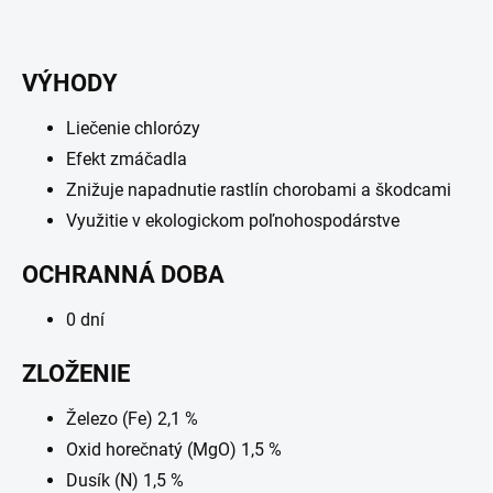
VÝHODY
Liečenie chlorózy
Efekt zmáčadla
Znižuje napadnutie rastlín chorobami a škodcami
Využitie v ekologickom poľnohospodárstve
OCHRANNÁ DOBA
0 dní
ZLOŽENIE
Železo (Fe) 2,1 %
Oxid horečnatý (MgO) 1,5 %
Dusík (N) 1,5 %