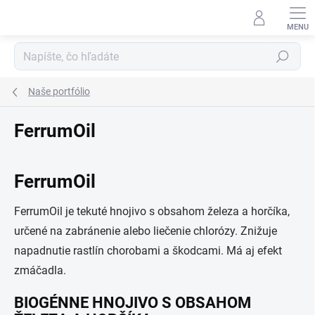
Prejsť
na
obsah
Hľadať
Naše portfólio
FerrumOil
FerrumOil
FerrumOil je tekuté hnojivo s obsahom železa a horčíka,
určené na zabránenie alebo liečenie chlorózy. Znižuje
napadnutie rastlín chorobami a škodcami. Má aj efekt
zmáčadla.
BIOGÉNNE HNOJIVO S OBSAHOM