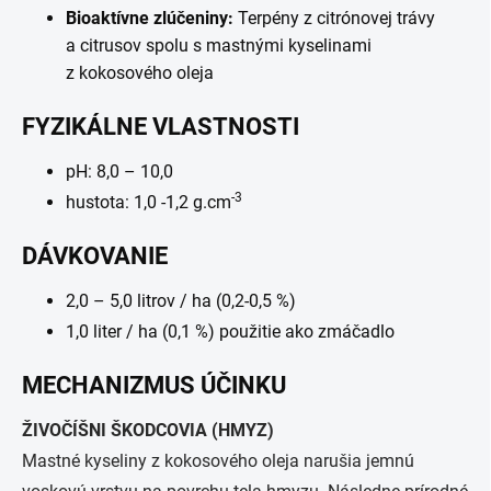
Bioaktívne zlúčeniny:
Terpény z citrónovej trávy
a citrusov spolu s mastnými kyselinami
z kokosového oleja
FYZIKÁLNE VLASTNOSTI
pH: 8,0 – 10,0
-3
hustota: 1,0 -1,2 g.cm
DÁVKOVANIE
2,0 – 5,0 litrov / ha (0,2-0,5 %)
1,0 liter / ha (0,1 %) použitie ako zmáčadlo
MECHANIZMUS ÚČINKU
ŽIVOČÍŠNI ŠKODCOVIA (HMYZ)
Mastné kyseliny z kokosového oleja narušia jemnú