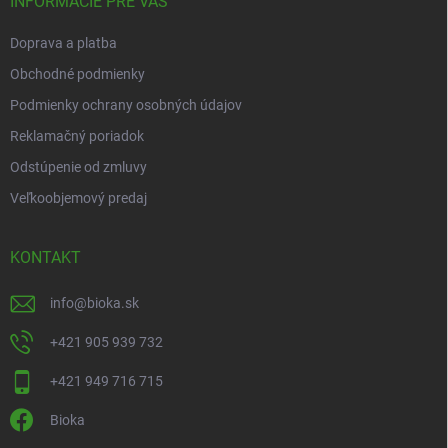
i
INFORMÁCIE PRE VÁS
e
Doprava a platba
Obchodné podmienky
Podmienky ochrany osobných údajov
Reklamačný poriadok
Odstúpenie od zmluvy
Veľkoobjemový predaj
KONTAKT
info
@
bioka.sk
+421 905 939 732
+421 949 716 715
Bioka