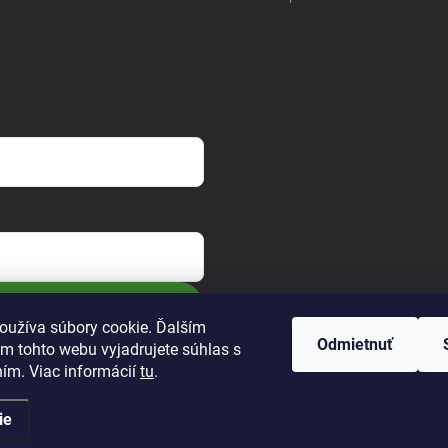
oužíva súbory cookie. Ďalším
Odmietnuť
m tohto webu vyjadrujete súhlas s
ním. Viac informácií
tu
.
ie