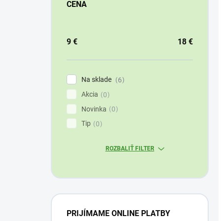
CENA
9
€
18
€
Na sklade
6
Akcia
0
Novinka
0
Tip
0
ROZBALIŤ FILTER
PRIJÍMAME ONLINE PLATBY