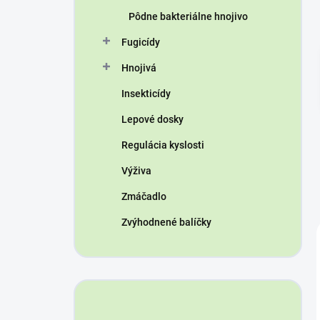
n
Pôdne bakteriálne hnojivo
e
l
Fugicídy
Hnojivá
Insekticídy
Lepové dosky
Regulácia kyslosti
Výživa
Zmáčadlo
Zvýhodnené balíčky