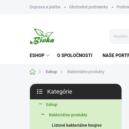
Prejsť
Doprava a platba
Obchodné podmienky
Podmie
na
obsah
ESHOP
O SPOLOČNOSTI
NAŠE PORT
Domov
Eshop
Bakteriálne produkty
B
Kategórie
o
Preskočiť
č
kategórie
n
Eshop
ý
Bakteriálne produkty
p
a
Listové bakteriálne hnojivo