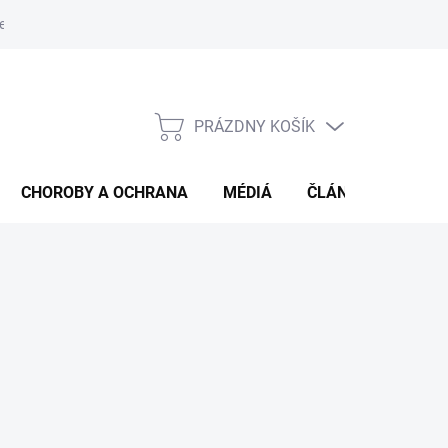
e od zmluvy
Veľkoobjemový predaj
PRÁZDNY KOŠÍK
NÁKUPNÝ
KOŠÍK
CHOROBY A OCHRANA
MÉDIÁ
ČLÁNKY
HOD