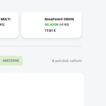
 MULTI
NovaFerm® ORION
 KS)
SKLADOM
(>5 KS)
17,01 €
6
položiek celkom
ABECEDNE
123
126