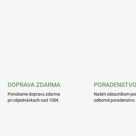
ý
p
i
s
u
DOPRAVA ZDARMA
PORADENSTV
Ponúkame dopravu zdarma
Našim zákazníkom p
pri objednávkach nad 100€.
odborné poradenstvo.