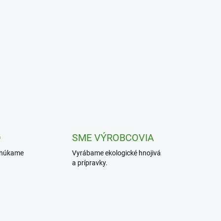
O
SME VÝROBCOVIA
onúkame
Vyrábame ekologické hnojivá
a prípravky.