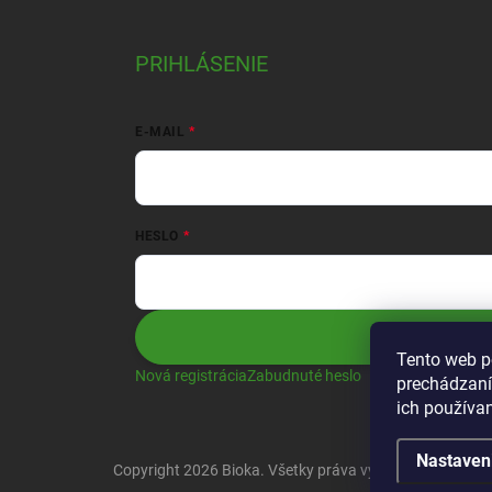
PRIHLÁSENIE
E-MAIL
HESLO
Prihlásiť sa
Tento web p
Nová registrácia
Zabudnuté heslo
prechádzaní
ich používa
Nastaven
Copyright 2026
Bioka
. Všetky práva vyhradené.