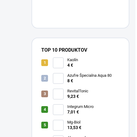
TOP 10 PRODUKTOV
Kaolín
4 €
Azufre Špecialna Aqua 80
8 €
RevitalTonic
9,23 €
Integrum Micro
7,01 €
Mg-Biol
13,53 €