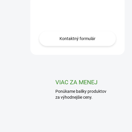
Máte otázku?
Obráťte sa na nás.
Kontaktný formulár
VIAC ZA MENEJ
Ponúkame balíky produktov
za výhodnejšie ceny.