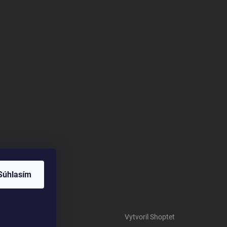
Súhlasím
Vytvoril Shoptet