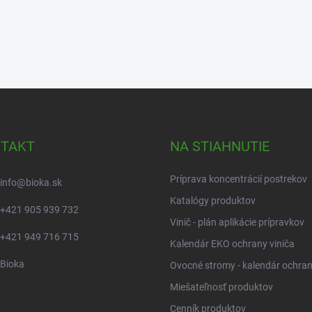
TAKT
NA STIAHNUTIE
Príprava koncentrácií postrekov
info
@
bioka.sk
Katalógy produktov
+421 905 939 732
Vinič - plán aplikácie prípravkov
+421 949 716 715
Kalendár EKO ochrany viniča
Bioka
Ovocné stromy - kalendár ochra
Miešateľnosť produktov
Cenník produktov