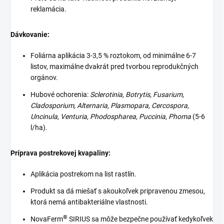
reklamácia.
Dávkovanie:
Foliárna aplikácia 3-3,5 % roztokom, od minimálne 6-7
listov, maximálne dvakrát pred tvorbou reprodukčných
orgánov.
Hubové ochorenia:
Sclerotinia, Botrytis, Fusarium,
Cladosporium, Alternaria, Plasmopara, Cercospora,
Uncinula, Venturia, Phodospharea, Puccinia, Phoma
(5-6
l/ha).
Príprava postrekovej kvapaliny:
Aplikácia postrekom na list rastlín.
Produkt sa dá miešať s akoukoľvek pripravenou zmesou,
ktorá nemá antibakteriálne vlastnosti.
®
NovaFerm
SIRIUS sa môže bezpečne používať kedykoľvek