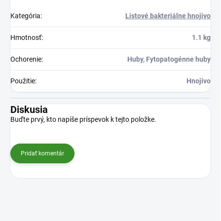
Kategória
:
Listové bakteriálne hnojivo
Hmotnosť
:
1.1 kg
Ochorenie
:
Huby, Fytopatogénne huby
Použitie
:
Hnojivo
Diskusia
Buďte prvý, kto napíše príspevok k tejto položke.
Pridať komentár