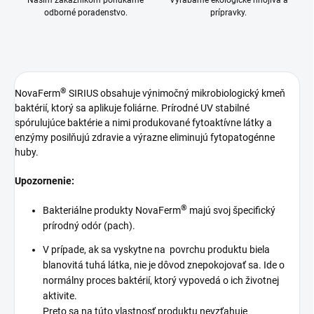
Našim zákazníkom ponúkame
Vyrábame ekologické hnojivá a
odborné poradenstvo.
prípravky.
®
NovaFerm
SIRIUS obsahuje výnimočný mikrobiologický kmeň
baktérií, ktorý sa aplikuje foliárne. Prírodné UV stabilné
spórulujúce baktérie a nimi produkované fytoaktívne látky a
enzýmy posilňujú zdravie a výrazne eliminujú fytopatogénne
huby.
Upozornenie:
®
Bakteriálne produkty NovaFerm
majú svoj špecifický
prírodný odór (pach).
V prípade, ak sa vyskytne na povrchu produktu biela
blanovitá tuhá látka, nie je dôvod znepokojovať sa. Ide o
normálny proces baktérií, ktorý vypovedá o ich životnej
aktivite.
Preto sa na túto vlastnosť produktu nevzťahuje