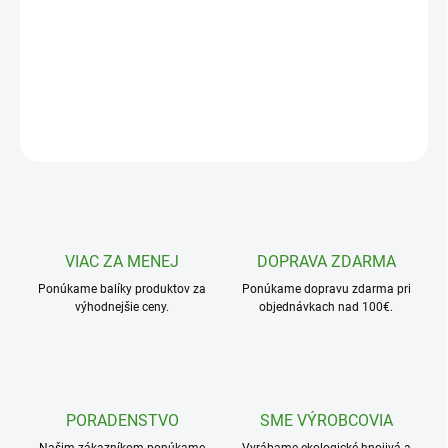
zelenina
poľné plodiny
DETAILNÉ INFORMÁCIE
OPÝTAŤ SA
VIAC ZA MENEJ
DOPRAVA ZDARMA
Ponúkame balíky produktov za
Ponúkame dopravu zdarma pri
výhodnejšie ceny.
objednávkach nad 100€.
PORADENSTVO
SME VÝROBCOVIA