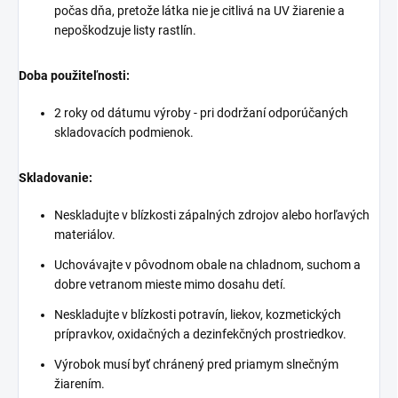
počas dňa, pretože látka nie je citlivá na UV žiarenie a
nepoškodzuje listy rastlín.
Doba použiteľnosti:
2 roky od dátumu výroby - pri dodržaní odporúčaných
skladovacích podmienok.
Skladovanie:
Neskladujte v blízkosti zápalných zdrojov alebo horľavých
materiálov.
Uchovávajte v pôvodnom obale na chladnom, suchom a
dobre vetranom mieste mimo dosahu detí.
Neskladujte v blízkosti potravín, liekov, kozmetických
prípravkov, oxidačných a dezinfekčných prostriedkov.
Výrobok musí byť chránený pred priamym slnečným
žiarením.