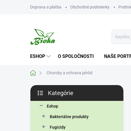
Prejsť
Doprava a platba
Obchodné podmienky
Podmie
na
obsah
ESHOP
O SPOLOČNOSTI
NAŠE PORT
Domov
Choroby a ochrana jahôd
B
Kategórie
o
Preskočiť
č
kategórie
n
Eshop
ý
Bakteriálne produkty
p
a
Fugicídy