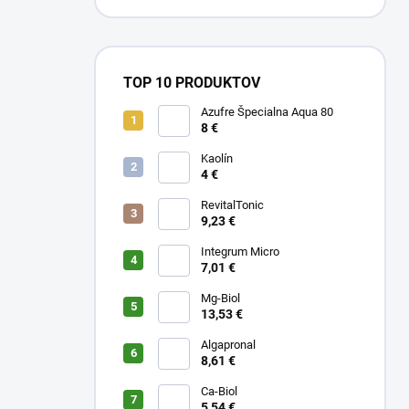
TOP 10 PRODUKTOV
Azufre Špecialna Aqua 80
8 €
Kaolín
4 €
RevitalTonic
9,23 €
Integrum Micro
7,01 €
Mg-Biol
13,53 €
Algapronal
8,61 €
Ca-Biol
5,54 €