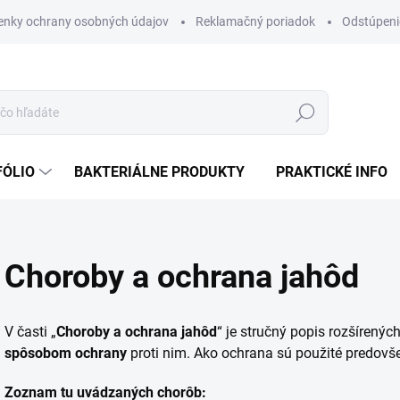
nky ochrany osobných údajov
Reklamačný poriadok
Odstúpeni
Hľadať
FÓLIO
BAKTERIÁLNE PRODUKTY
PRAKTICKÉ INFO
Choroby a ochrana jahôd
V časti „
Choroby a ochrana jahôd
“ je stručný popis rozšírenýc
spôsobom ochrany
proti nim. Ako ochrana sú použité predovš
Zoznam tu uvádzaných chorôb: