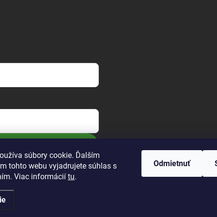
oužíva súbory cookie. Ďalším
Odmietnuť
m tohto webu vyjadrujete súhlas s
ním. Viac informácií
tu
.
ie