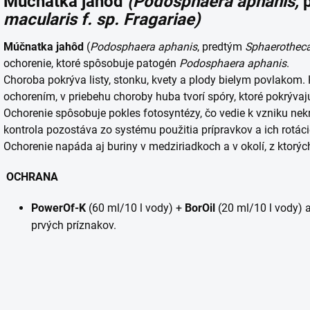
Múčnatka jahôd
(Podosphaera aphanis,
macularis f. sp. Fragariae)
Múčnatka jahôd
(
Podosphaera aphanis
, predtým
Sphaerotheca 
ochorenie, ktoré spôsobuje patogén
Podosphaera aphanis
.
Choroba pokrýva listy, stonku, kvety a plody bielym povlakom. H
ochorením, v priebehu choroby huba tvorí spóry, ktoré pokrývaj
Ochorenie spôsobuje pokles fotosyntézy, čo vedie k vzniku nek
kontrola pozostáva zo systému použitia prípravkov a ich rotáci
Ochorenie napáda aj buriny v medziriadkoch a v okolí, z ktorý
OCHRANA
PowerOf-K
(60 ml/10 l vody) +
BorOil
(20 ml/10 l vody) 
prvých príznakov.