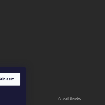
Súhlasím
Vytvoril Shoptet