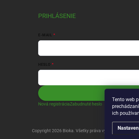
PRIHLÁSENIE
E-MAIL
HESLO
Prihlásiť sa
Tento web p
Nová registrácia
Zabudnuté heslo
prechádzaní
ich používa
Nastaven
Copyright 2026
Bioka
. Všetky práva vyhradené.