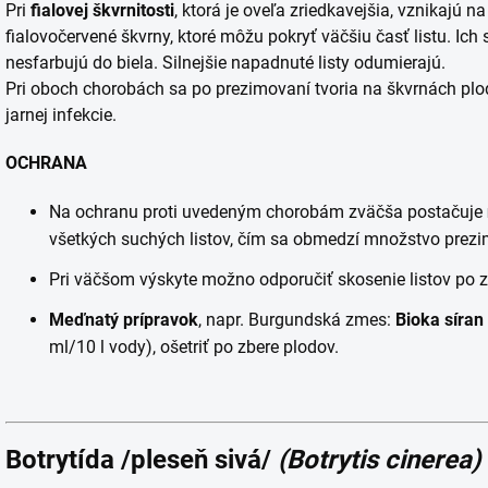
Pri
fialovej
škvrnitosti
, ktorá je oveľa zriedkavejšia, vznikajú n
fialovočervené škvrny, ktoré môžu pokryť väčšiu časť listu. Ich
nesfarbujú do biela. Silnejšie napadnuté listy odumierajú.
Pri oboch chorobách sa po prezimovaní tvoria na škvrnách plo
jarnej infekcie.
OCHRANA
Na ochranu proti uvedeným chorobám zväčša postačuje
všetkých suchých listov, čím sa obmedzí množstvo prezim
Pri väčšom výskyte možno odporučiť skosenie listov po z
Meďnatý prípravok
, napr. Burgundská zmes:
Bioka síran
ml/10 l vody), ošetriť po zbere plodov.
Botrytída /pleseň sivá/
(Botrytis cinerea)