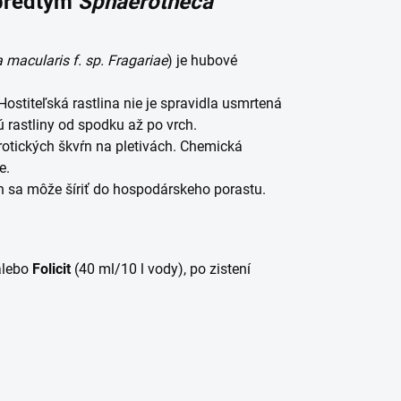
predtým
Sphaerotheca
macularis f. sp. Fragariae
) je hubové
ostiteľská rastlina nie je spravidla usmrtená
ú rastliny od spodku až po vrch.
rotických škvŕn na pletivách. Chemická
e.
ch sa môže šíriť do hospodárskeho porastu.
alebo
Folicit
(40 ml/10 l vody), po zistení