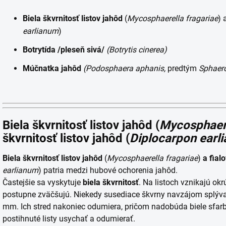
Biela škvrnitosť listov jahôd
(
Mycosphaerella fragariae
) 
earlianum
)
Botrytída /pleseň sivá/
(Botrytis cinerea)
Múčnatka jahôd
(Podosphaera aphanis,
predtým
Sphaero
Biela škvrnitosť listov jahôd
(
Mycosphaere
škvrnitosť listov jahôd
(
Diplocarpon earl
Biela škvrnitosť listov jahôd
(
Mycosphaerella fragariae
)
a fialo
earlianum
)
patria medzi hubové ochorenia jahôd.
Častejšie sa vyskytuje
biela
škvrnitosť
.
Na listoch vznikajú okr
postupne zväčšujú. Niekedy susediace škvrny navzájom splýva
mm. Ich stred nakoniec odumiera, pričom nadobúda biele sfar
postihnuté listy usychať a odumierať.