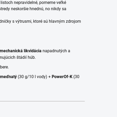
a listoch nepravidelné, pomerne veľké
 stredy neskoršie hnednú, no nikdy sa
dničky s výtrusmi, ktoré sú hlavným zdrojom
mechanická likvidácia
napadnutých a
ujúcich štádií húb.
bere.
 meďnatý
(30 g/10 l vody) +
PowerOf-K
(30