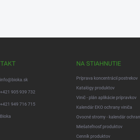
TAKT
NA STIAHNUTIE
Príprava koncentrácií postrekov
info
@
bioka.sk
Katalógy produktov
+421 905 939 732
Vinič - plán aplikácie prípravkov
+421 949 716 715
Kalendár EKO ochrany viniča
Bioka
Ovocné stromy - kalendár ochra
Miešateľnosť produktov
Cenník produktov