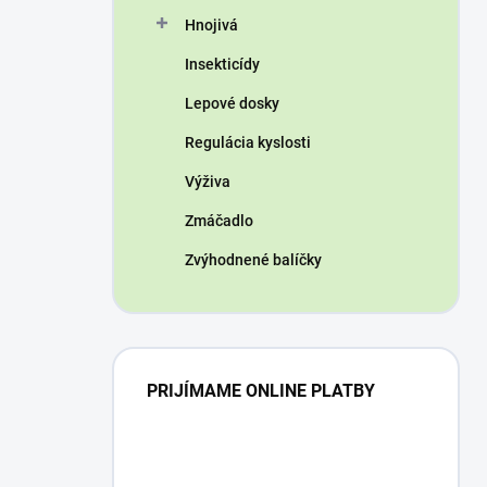
n
Hnojivá
e
l
Insekticídy
Lepové dosky
Regulácia kyslosti
Výživa
Zmáčadlo
Zvýhodnené balíčky
PRIJÍMAME ONLINE PLATBY