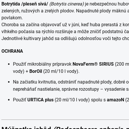
Botrytída /pleseň sivá/
(Botrytis cinerea)
je nebezpečnou hubov
zelených, ružových a zrelých plodov. Napadnuté plody mäknú
povlakom.
Choroba sa začína objavovať už v júni, keď huba prerastá z ko
vlhkého počasia sa rýchlo rozširuje a môže zničiť podstatnú ča
Jednotlivé kultivary jahôd sa odlišujú odolnosťou voči tejto ch
OCHRANA
Použiť mikrobiálny prípravok
NovaFerm® SIRIUS
(200 m
vody) +
BorOil
(20 ml/10 l vody).
Na začiatku kvitnutia, odstrániť napadnuté plody, dobré 
nepreháňať nastielanie, správne rozostupy – vysadenie s
Použiť
URTICA plus
(20 ml/10 l vody) spolu s
amazoN
(