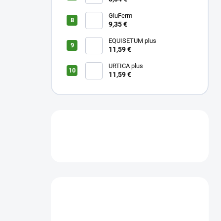
GluFerm
9,35 €
EQUISETUM plus
11,59 €
URTICA plus
11,59 €
Máte otázku?
Obráťte sa na nás.