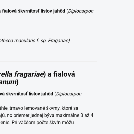
a
fialová škvrnitosť listov jahôd
(
Diplocarpon
theca macularis f. sp. Fragariae)
lla fragariae
) a
fialová
ianum
)
vá škvrnitosť listov jahôd
(
Diplocarpon
úhle, tmavo lemované škvrny, ktoré sa
jú, no priemer jednej býva maximálne 3 až 4
benie. Pri väčšom počte škvŕn môžu