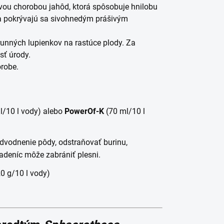
ou chorobou jahôd, ktorá spôsobuje hnilobu
 a pokrývajú sa sivohnedým prášivým
runných lupienkov na rastúce plody. Za
sť úrody.
orobe.
l/10 l vody) alebo
PowerOf-K
(70 ml/10 l
odvodnenie pôdy, odstraňovať burinu,
adeníc môže zabrániť plesni.
20 g/10 l vody)