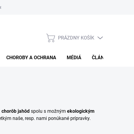
e od zmluvy
Veľkoobjemový predaj
PRÁZDNY KOŠÍK
NÁKUPNÝ
KOŠÍK
CHOROBY A OCHRANA
MÉDIÁ
ČLÁNKY
HOD
h
chorôb jahôd
spolu s možným
ekologickým
etkým naše, resp. nami ponúkané prípravky.