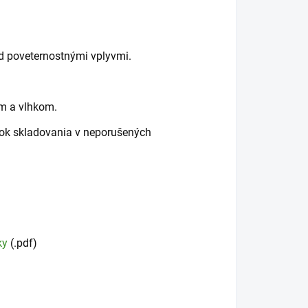
ed poveternostnými vplyvmi.
m a vlhkom.
nok skladovania v neporušených
ky
(.pdf)