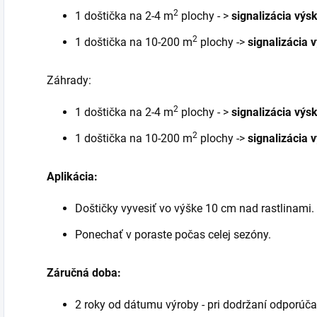
2
1 doštička na 2-4 m
plochy - >
signalizácia výs
2
1 doštička na 10-200 m
plochy ->
signalizácia 
Záhrady:
2
1 doštička na 2-4 m
plochy - >
signalizácia výs
2
1 doštička na 10-200 m
plochy ->
signalizácia 
Aplikácia:
Doštičky vyvesiť vo výške 10 cm nad rastlinami.
Ponechať v poraste počas celej sezóny.
Záručná doba:
2 roky od dátumu výroby - pri dodržaní odporú