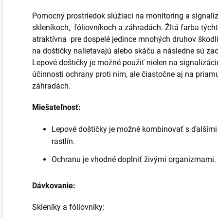
Pomocný prostriedok slúžiaci na monitoring a signali
skleníkoch, fóliovníkoch a záhradách. Žltá farba tých
atraktívna pre dospelé jedince mnohých druhov škod
na doštičky nalietavajú alebo skáču a následne sú zac
Lepové doštičky je možné použiť nielen na signalizác
účinnosti ochrany proti nim, ale čiastočne aj na pria
záhradách.
Miešateľnosť:
Lepové doštičky je možné kombinovať s ďalšími
rastlín.
Ochranu je vhodné doplniť živými organizmami.
Dávkovanie:
Skleníky a fóliovníky: