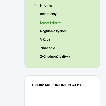
n
Hnojivá
e
l
Insekticídy
Lepové dosky
Regulácia kyslosti
Výživa
Zmáčadlo
Zvýhodnené balíčky
PRIJÍMAME ONLINE PLATBY