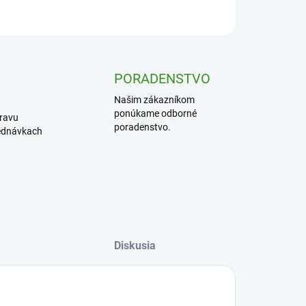
OPÝTAŤ SA
PORADENSTVO
Našim zákazníkom
ponúkame odborné
ravu
poradenstvo.
jednávkach
Diskusia