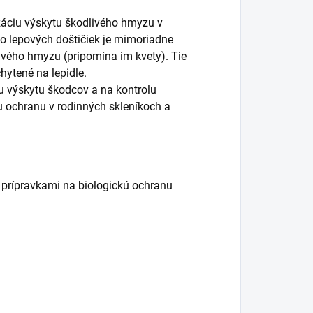
záciu výskytu škodlivého hmyzu v
to lepových doštičiek je mimoriadne
livého hmyzu
(pripomína im kvety). Tie
hytené na lepidle.
iu výskytu škodcov a na kontrolu
mu ochranu v rodinných skleníkoch a
 prípravkami na biologickú ochranu