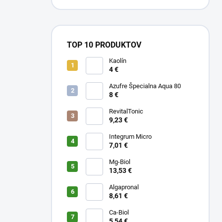
TOP 10 PRODUKTOV
Kaolín
4 €
Azufre Špecialna Aqua 80
8 €
RevitalTonic
9,23 €
Integrum Micro
7,01 €
Mg-Biol
13,53 €
Algapronal
8,61 €
Ca-Biol
5,54 €