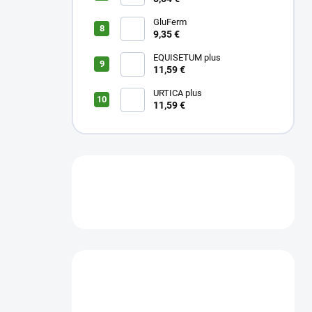
GluFerm
9,35 €
EQUISETUM plus
11,59 €
URTICA plus
11,59 €
Máte otázku?
Obráťte sa na nás.