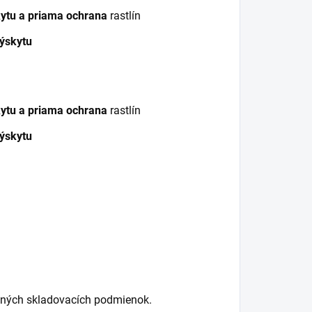
kytu a priama ochrana
rastlín
výskytu
kytu a priama ochrana
rastlín
výskytu
čaných skladovacích podmienok.