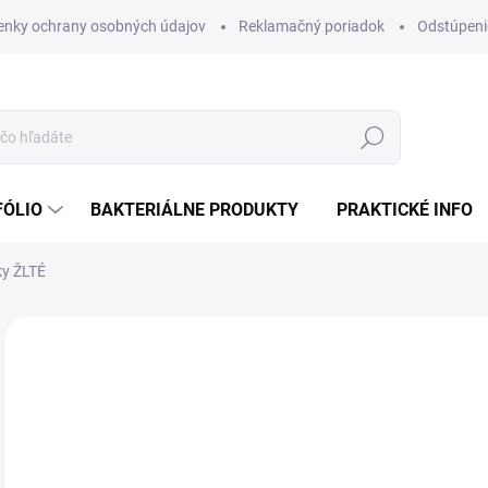
nky ochrany osobných údajov
Reklamačný poriadok
Odstúpeni
Hľadať
FÓLIO
BAKTERIÁLNE PRODUKTY
PRAKTICKÉ INFO
ky ŽLTÉ
Neohodnotené
Podrobnosti hodnotenia
ZNAČKA:
BIOTOM
5,
4,1
Jedn
SK
cena