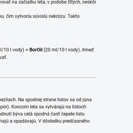
vovať na začiatku leta, v podobe žltých, neskôr
, čím vytvoria súvislú nekrózu. Takto
l/10 l vody) +
BorOil
(20 ml/10 l vody), ihneď
vať.
ezliach. Na spodnej strane listov sa od júna
ór). Koncom leta sa vytvárajú na listoch
padnutí býva celá spodná časť čepele listu
hajú a opadávajú. V dôsledku predčasného