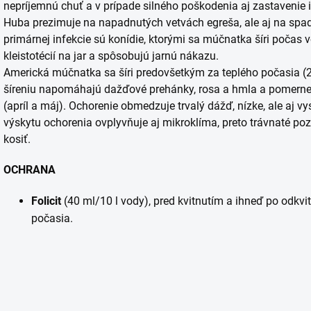
nepríjemnú chuť a v prípade silného poškodenia aj zastavenie 
Huba prezimuje na napadnutých vetvách egreša, ale aj na spa
primárnej infekcie sú konídie, ktorými sa múčnatka šíri počas v
kleistotécií na jar a spôsobujú jarnú nákazu.
Americká múčnatka sa šíri predovšetkým za teplého počasia (20
šíreniu napomáhajú dažďové prehánky, rosa a hmla a pomerne
(apríl a máj). Ochorenie obmedzuje trvalý dážď, nízke, ale aj vy
výskytu ochorenia ovplyvňuje aj mikroklíma, preto trávnaté p
kosiť.
OCHRANA
Folicit
(40 ml/10 l vody), pred kvitnutím a ihneď po odkvi
počasia.