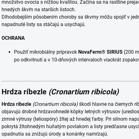
množstvo ovocia s nižšou kvalitou. Začína sa na rastline preja
hnedých škvŕn na starších listoch.
Dlhodobejším pôsobením choroby sa škvrny môžu spojiť v jednu
napadnuté listy sa stáčajú a usychajú.
OCHRANA
Použiť mikrobiálny prípravok
NovaFerm® SIRIUS
(200 m
po odkvitnutí a v 10-dňových intervaloch viackrát zopako
Hrdza ríbezle
(Cronartium ribicola)
Hrdza ríbezle
(Cronartium ribicola)
škodí hlavne na čiernych ríb
objavujú drobné hrdzavohnedé kôpky letných výtrusov (urediosp
zimné výtrusy (teliospóry) žltej až hnedej farby. Pri silnom na
pokrytá žltohnedým huňatým povlakom a listy predčasne usyc
opadnutia sa znižujú úrody a konáriky namŕzajú.