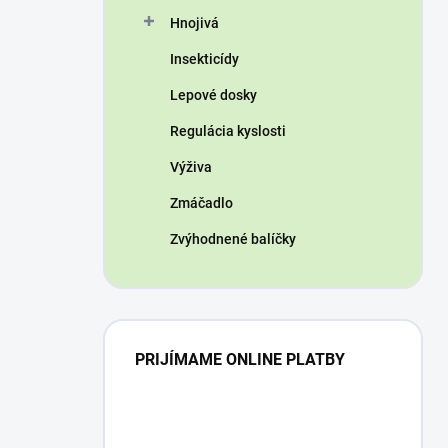
n
Hnojivá
e
l
Insekticídy
Lepové dosky
Regulácia kyslosti
Výživa
Zmáčadlo
Zvýhodnené balíčky
PRIJÍMAME ONLINE PLATBY