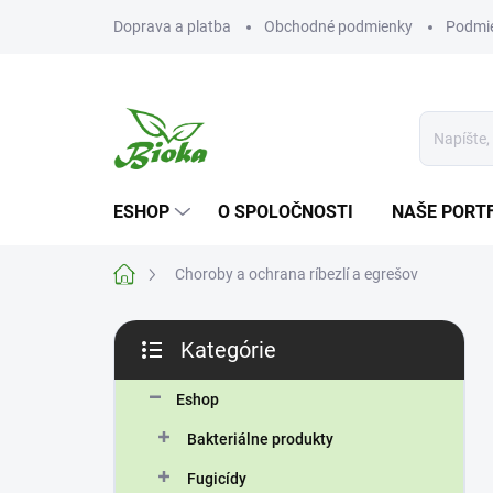
Prejsť
Doprava a platba
Obchodné podmienky
Podmie
na
obsah
ESHOP
O SPOLOČNOSTI
NAŠE PORT
Domov
Choroby a ochrana ríbezlí a egrešov
B
Kategórie
o
Preskočiť
č
kategórie
n
Eshop
ý
Bakteriálne produkty
p
a
Fugicídy