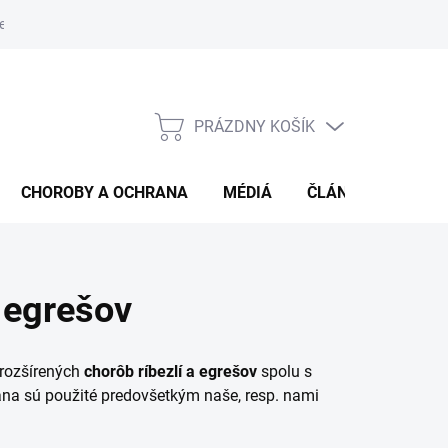
e od zmluvy
Veľkoobjemový predaj
PRÁZDNY KOŠÍK
NÁKUPNÝ
KOŠÍK
CHOROBY A OCHRANA
MÉDIÁ
ČLÁNKY
HOD
a egrešov
 rozšírených
chorôb ríbezlí a egrešov
spolu s
ana sú použité predovšetkým naše, resp. nami