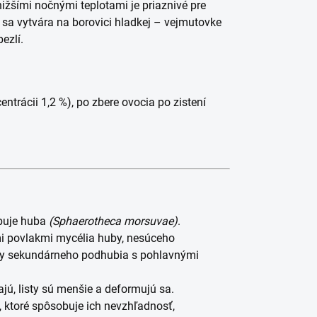
nižšími nočnými teplotami je priaznivé pre
m sa vytvára na borovici hladkej – vejmutovke
ezlí.
entrácii 1,2 %), po zbere ovocia po zistení
obuje huba
(Sphaerotheca morsuvae)
.
mi povlakmi mycélia huby, nesúceho
laky sekundárneho podhubia s pohlavnými
jú, listy sú menšie a deformujú sa.
ktoré spôsobuje ich nevzhľadnosť,