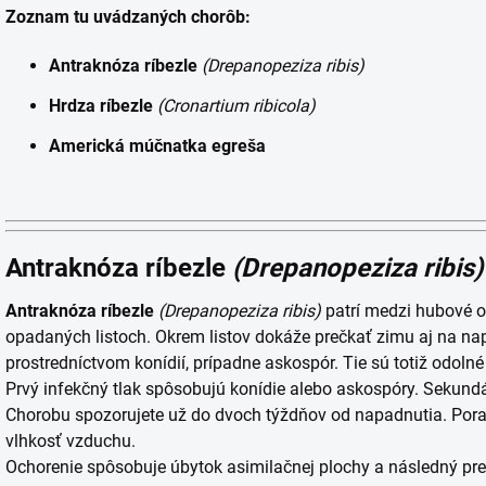
Zoznam tu uvádzaných chorôb:
Antraknóza ríbezle
(
Drepanopeziza ribis)
Hrdza ríbezle
(Cronartium ribicola)
Americká múčnatka egreša
Antraknóza ríbezle
(Drepanopeziza ribis)
Antraknóza ríbezle
(
Drepanopeziza ribis)
patrí medzi hubové o
opadaných listoch. Okrem listov dokáže prečkať zimu aj na na
prostredníctvom konídií, prípadne askospór. Tie sú totiž odol
Prvý infekčný tlak spôsobujú konídie alebo askospóry. Sekundá
Chorobu spozorujete už do dvoch týždňov od napadnutia. Poras
vlhkosť vzduchu.
Ochorenie spôsobuje úbytok asimilačnej plochy a následný pre