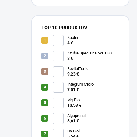
TOP 10 PRODUKTOV
Kaolín
4 €
Azufre Špecialna Aqua 80
8 €
RevitalTonic
9,23 €
Integrum Micro
7,01 €
Mg-Biol
13,53 €
Algapronal
8,61 €
Ca-Biol
5,54 €