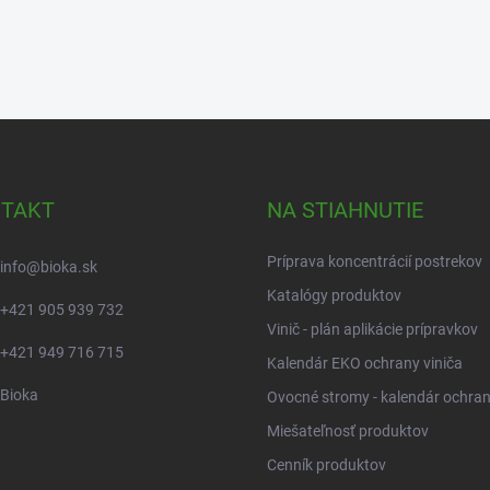
TAKT
NA STIAHNUTIE
Príprava koncentrácií postrekov
info
@
bioka.sk
Katalógy produktov
+421 905 939 732
Vinič - plán aplikácie prípravkov
+421 949 716 715
Kalendár EKO ochrany viniča
Bioka
Ovocné stromy - kalendár ochra
Miešateľnosť produktov
Cenník produktov