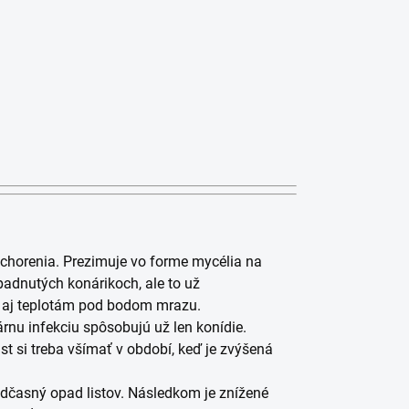
chorenia. Prezimuje vo forme mycélia na
padnutých konárikoch, ale to už
né aj teplotám pod bodom mrazu.
rnu infekciu spôsobujú už len konídie.
t si treba všímať v období, keď je zvýšená
dčasný opad listov. Následkom je znížené