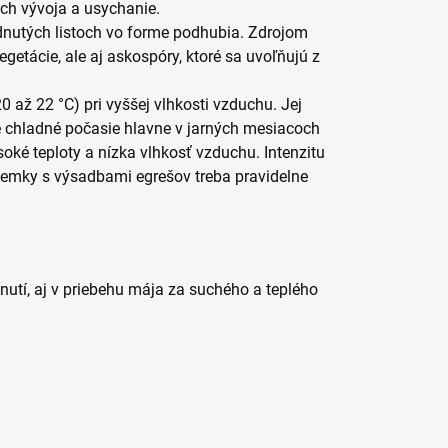
ich vývoja a usychanie.
dnutých listoch vo forme podhubia. Zdrojom
egetácie, ale aj askospóry, ktoré sa uvoľňujú z
 až 22 °C) pri vyššej vlhkosti vzduchu. Jej
 chladné počasie hlavne v jarných mesiacoch
soké teploty a nízka vlhkosť vzduchu. Intenzitu
ozemky s výsadbami egrešov treba pravidelne
tnutí, aj v priebehu mája za suchého a teplého