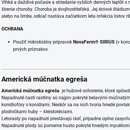
Vlhké a daždivé počasie a striedanie vyšších denných teplôt s 
šírenie choroby. Choroba je dvojhostiteľská. Jej éciové štádiu
alebo na limbe, odkiaľ nastáva začiatkom leta infekcia listov ríb
OCHRANA
Použiť mikrobiálny prípravok
NovaFerm® SIRIUS
(v konc
prvých príznakov.
Americká múčnatka egreša
Americká múčnatka egreša
je hubové ochorenie, ktoré spôs
Napadnuté časti rastliny sú najprv pokryté belavými múčnatý
konídiofóry s konídiami. Neskôr sa na nich tvoria hnedé pov
plodničkami huby – kleistotéciami.
Letorasty po napadnutí prestávajú rásť, prípadne úplne zasycha
Napadnuté plody sú pomerne husto pokryté hnedým mycéliom, 