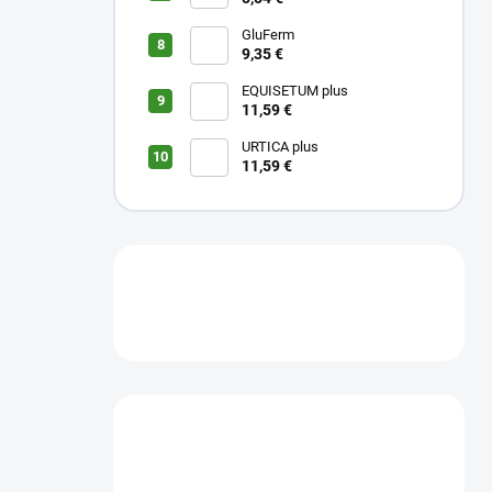
GluFerm
9,35 €
EQUISETUM plus
11,59 €
URTICA plus
11,59 €
Máte otázku?
Obráťte sa na nás.