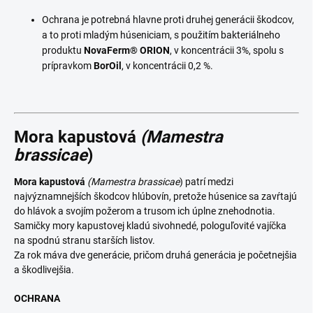
Ochrana je potrebná hlavne proti druhej generácii škodcov,
a to proti mladým húseniciam, s použitím bakteriálneho
produktu
NovaFerm®
ORION
, v koncentrácii 3%, spolu s
prípravkom
BorOil
, v koncentrácii 0,2 %.
Mora kapustová
(Mamestra
brassicae
)
Mora kapustová
(Mamestra brassicae
) patrí medzi
najvýznamnejších škodcov hlúbovín, pretože húsenice sa zavŕtajú
do hlávok a svojím požerom a trusom ich úplne znehodnotia.
Samičky mory kapustovej kladú sivohnedé, pologuľovité vajíčka
na spodnú stranu starších listov.
Za rok máva dve generácie, pričom druhá generácia je početnejšia
a škodlivejšia.
OCHRANA