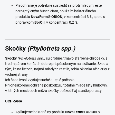
Pri ochrane je potrebné sústrediť sa proti mladým, ešte
nerozptýleným húseniciam, použitím bakteriálneho
produktu
NovaFerm®
ORION
, v koncentrácii 3 %, spolu s
prípravkom
BorOil
, v koncentrácii 0,2 %.
Skočky
(Phyllotreta spp.)
Skočky
(Phyllotreta spp.)
sú drobné, tmavo sfarbené chrobáky, s
tretím párom končatín dobre prispôsobeným na skákanie. Škodia
tým, že na listoch, najmä mladých rastlín, robia okienka až dierky z
vrchnej strany.
Ich škodlivosť zvyšuje suché a teplé počasie.
Pri oneskorenej ochrane poškodzujú totálne mladé listy hlúbovín,
v letných mesiacoch môžu skočky poškodiť aj staršie porasty.
OCHRANA
Aplikujeme bakteriálny produkt
NovaFerm®
ORION
, v