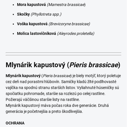
Mora kapustová
(Mamestra brassicae
)
Skočky
(Phyllotreta spp.)
Voška kapustová
(Brevicoryne brassicae)
Molica lastovičníková
(Aleyrodes proletella)
Mlynárik kapustový
(
Pieris brassicae
)
Mlynárik kapustový
(
Pieris brassicae
) je biely motýľ, ktorý poletuje
cez deň nad porastmi hlúbovín. Samičky kladú žlté podlhovasté
vajíčka na spodnú stranu starších listov. Vyliahnuté húseničky sú
spočiatku pohromade, staršie sa rozlezú po celej rastline.
Požierajú väčšinou staršie listy na rastline.
Mlynárik kapustový máva počas roka dve generácie. Druhá
generácia je početnejšia a preto škodlivejšia.
OCHRANA