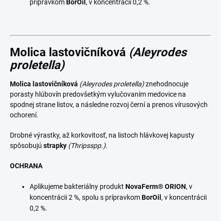
prípravkom
BorOil
, v koncentrácii 0,2 %.
Molica lastovičníková
(Aleyrodes
proletella)
Molica lastovičníková
(Aleyrodes proletella)
znehodnocuje
porasty hlúbovín predovšetkým vylučovaním medovice na
spodnej strane listov, a následne rozvoj černí a prenos vírusových
ochorení.
Drobné výrastky, až korkovitosť, na listoch hlávkovej kapusty
spôsobujú
strapky
(Thripsspp.)
.
OCHRANA
Aplikujeme bakteriálny produkt
NovaFerm®
ORION
, v
koncentrácii 2 %, spolu s prípravkom
BorOil
, v koncentrácii
0,2 %.