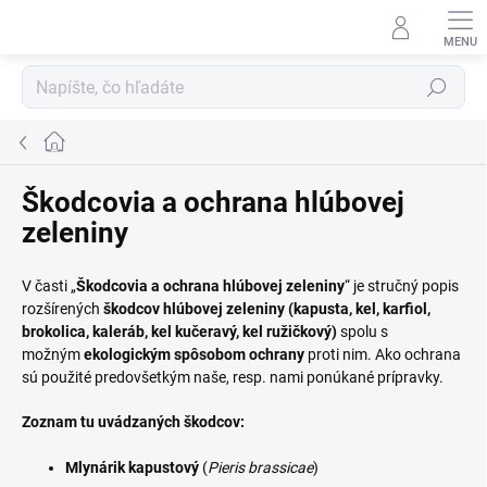
Prejsť
na
obsah
Hľadať
Domov
Škodcovia a ochrana hlúbovej
zeleniny
V časti „
Škodcovia a ochrana hlúbovej zeleniny
“ je stručný popis
rozšírených
škodcov hlúbovej zeleniny (kapusta, kel, karfiol,
brokolica, kaleráb, kel kučeravý, kel ružičkový)
spolu s
možným
ekologickým spôsobom ochrany
proti nim. Ako ochrana
sú použité predovšetkým naše, resp. nami ponúkané prípravky.
Zoznam tu uvádzaných škodcov:
Mlynárik kapustový
(
Pieris brassicae
)