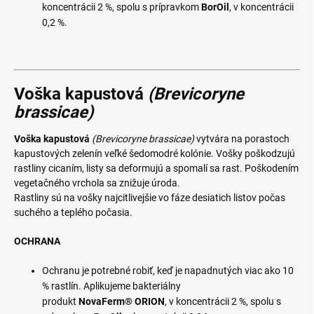
koncentrácii 2 %, spolu s prípravkom
BorOil
, v koncentrácii
0,2 %.
Voška kapustová
(Brevicoryne
brassicae)
Voška kapustová
(Brevicoryne brassicae)
vytvára na porastoch
kapustových zelenín veľké šedomodré kolónie. Vošky poškodzujú
rastliny cicaním, listy sa deformujú a spomalí sa rast. Poškodením
vegetačného vrchola sa znižuje úroda.
Rastliny sú na vošky najcitlivejšie vo fáze desiatich listov počas
suchého a teplého počasia.
OCHRANA
Ochranu je potrebné robiť, keď je napadnutých viac ako 10
% rastlín. Aplikujeme bakteriálny
produkt
NovaFerm®
ORION
, v koncentrácii 2 %, spolu s