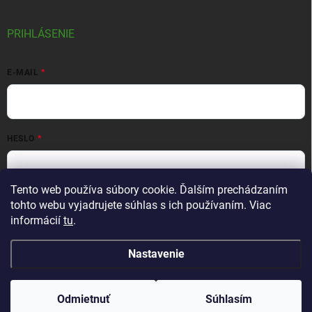
PRIHLÁSENIE
E-MAIL
HESLO
Tento web používa súbory cookie. Ďalším prechádzaním
Prihlásiť sa
tohto webu vyjadrujete súhlas s ich používaním. Viac
informácií
tu
.
Nová registrácia
Zabudnuté heslo
Nastavenie
Copyright 2026
Bioka
. Všetky práva vyhradené.
Odmietnuť
Súhlasím