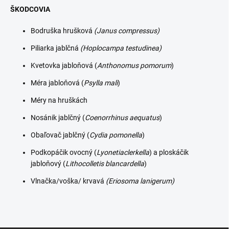
ŠKODCOVIA
Bodruška hrušková
(Janus compressus)
Piliarka jablčná
(Hoplocampa testudinea)
Kvetovka jabloňová (
Anthonomus pomorum
)
Méra jabloňová (
Psylla mali
)
Méry na hruškách
Nosánik jablčný (
Coenorrhinus aequatus
)
Obaľovač jablčný (
Cydia pomonella
)
Podkopáčik ovocný (
Lyonetiaclerkella
) a ploskáčik
jabloňový (
Lithocolletis blancardella
)
Vlnačka/voška/ krvavá
(Eriosoma lanigerum)