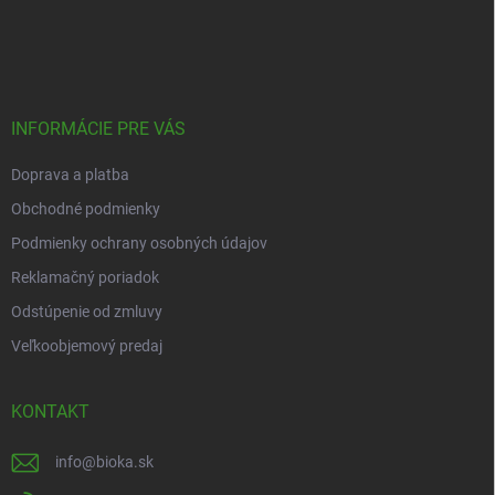
Z
á
p
ä
t
i
INFORMÁCIE PRE VÁS
e
Doprava a platba
Obchodné podmienky
Podmienky ochrany osobných údajov
Reklamačný poriadok
Odstúpenie od zmluvy
Veľkoobjemový predaj
KONTAKT
info
@
bioka.sk