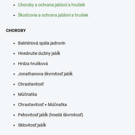
Choroby a ochrana jabloní a hrušiek
Škodcovia a ochrana jabloní a hrušiek
CHOROBY
Baktériová spála jadrovín
Hnednutie dužiny jabĺk
Hrdza hrušková
Jonathanova škvrnitosť jabĺk
Chrastavitosť
Múčnatka
Chrastavitosť + Múčnatka
Pehovitosť jabĺk (hnedá škvrnitosť)
Sklovitosť jabĺk