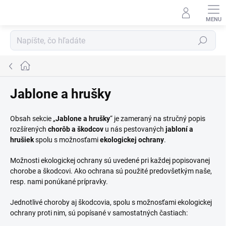
Prejsť
na
obsah
Hľadať
Domov
Jablone a hrušky
Obsah sekcie „
Jablone a hrušky
“ je zameraný na stručný popis
rozšírených
chorôb a škodcov
u nás pestovaných
jabloní a
hrušiek
spolu s možnosťami
ekologickej ochrany
.
Možnosti ekologickej ochrany sú uvedené pri každej popisovanej
chorobe a škodcovi. Ako ochrana sú použité predovšetkým naše,
resp. nami ponúkané prípravky.
Jednotlivé choroby aj škodcovia, spolu s možnosťami ekologickej
ochrany proti nim, sú popísané v samostatných častiach: